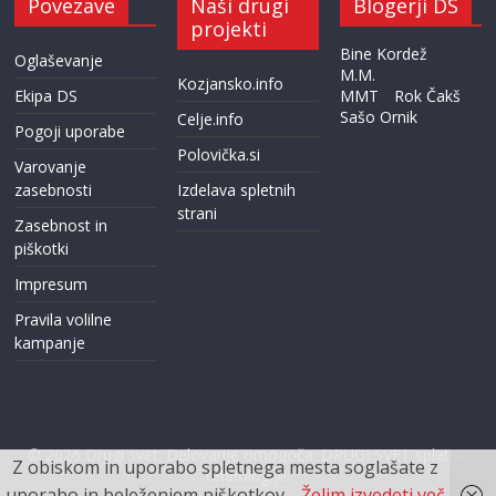
Povezave
Naši drugi
Blogerji DS
projekti
Bine Kordež
Oglaševanje
M.M.
Kozjansko.info
Ekipa DS
MMT
Rok Čakš
Sašo Ornik
Celje.info
Pogoji uporabe
Polovička.si
Varovanje
zasebnosti
Izdelava spletnih
strani
Zasebnost in
piškotki
Impresum
Pravila volilne
kampanje
© 2026
Drugi svet
. Delovanje omogoča:
DRUGI SVET spletne
Z obiskom in uporabo spletnega mesta soglašate z
tehnologije.
uporabo in beleženjem piškotkov.
Želim izvedeti več