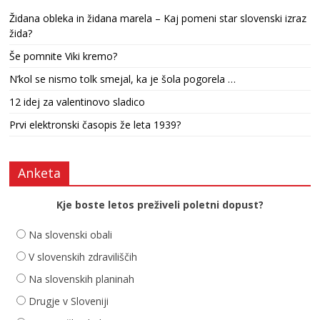
Židana obleka in židana marela – Kaj pomeni star slovenski izraz
žida?
Še pomnite Viki kremo?
N’kol se nismo tolk smejal, ka je šola pogorela …
12 idej za valentinovo sladico
Prvi elektronski časopis že leta 1939?
Anketa
Kje boste letos preživeli poletni dopust?
Na slovenski obali
V slovenskih zdraviliščih
Na slovenskih planinah
Drugje v Sloveniji