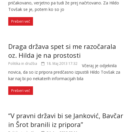
pričakovano, verjetno pa tudi že prej načrtovano. Za Hildo
Tovšak se je, potem ko so jo
Preberi več
Draga država spet si me razočarala
oz. Hilda je na prostosti
Politika in družba
18. Maj 2013 17:32
Včeraj je odjeknila
novica, da so iz pripora predčasno izpustili Hildo Tovšak za
kar naj bi po nekaterih informacijah bila
Preberi več
“V pravni državi bi se Janković, Bavčar
in Šrot branili iz pripora”