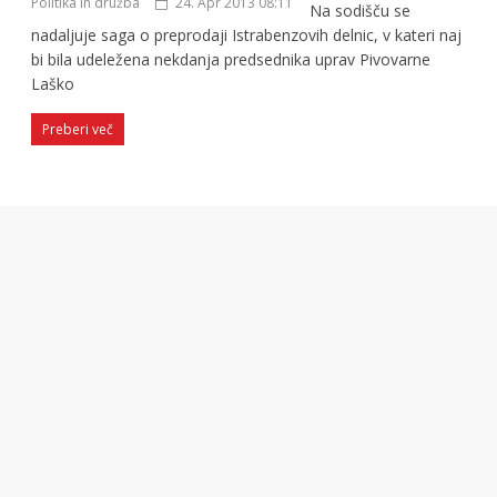
Politika in družba
24. Apr 2013 08:11
Na sodišču se
nadaljuje saga o preprodaji Istrabenzovih delnic, v kateri naj
bi bila udeležena nekdanja predsednika uprav Pivovarne
Laško
Preberi več