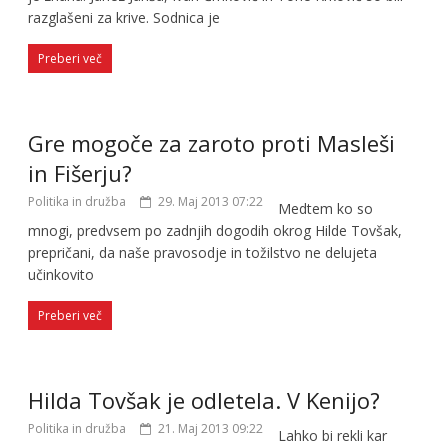
razglašeni za krive. Sodnica je
Preberi več
Gre mogoče za zaroto proti Masleši
in Fišerju?
Politika in družba
29. Maj 2013 07:22
Medtem ko so
mnogi, predvsem po zadnjih dogodih okrog Hilde Tovšak,
prepričani, da naše pravosodje in tožilstvo ne delujeta
učinkovito
Preberi več
Hilda Tovšak je odletela. V Kenijo?
Politika in družba
21. Maj 2013 09:22
Lahko bi rekli kar