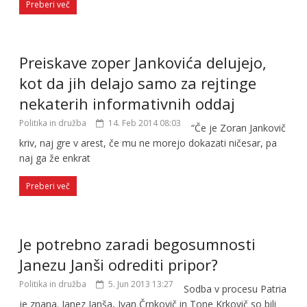
Preberi več
Preiskave zoper Jankovića delujejo,
kot da jih delajo samo za rejtinge
nekaterih informativnih oddaj
Politika in družba
14. Feb 2014 08:03
“Če je Zoran Jankovič
kriv, naj gre v arest, če mu ne morejo dokazati ničesar, pa
naj ga že enkrat
Preberi več
Je potrebno zaradi begosumnosti
Janezu Janši odrediti pripor?
Politika in družba
5. Jun 2013 13:27
Sodba v procesu Patria
je znana. Janez Janša, Ivan Črnkovič in Tone Krkovič so bili