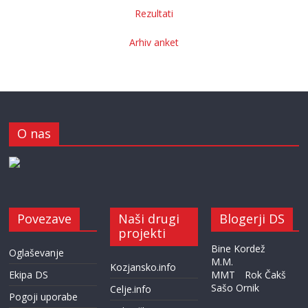
Rezultati
Arhiv anket
O nas
Povezave
Naši drugi
Blogerji DS
projekti
Bine Kordež
Oglaševanje
M.M.
Kozjansko.info
Ekipa DS
MMT
Rok Čakš
Sašo Ornik
Celje.info
Pogoji uporabe