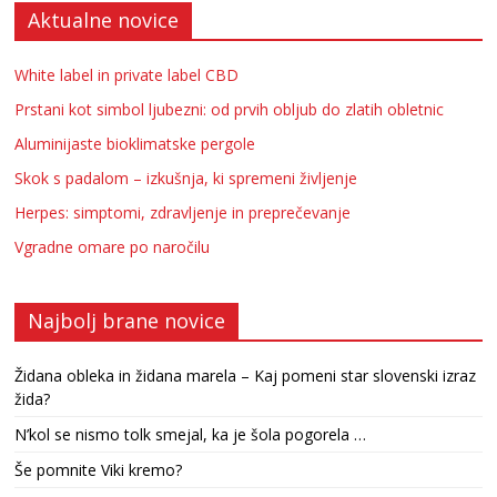
Aktualne novice
White label in private label CBD
Prstani kot simbol ljubezni: od prvih obljub do zlatih obletnic
Aluminijaste bioklimatske pergole
Skok s padalom – izkušnja, ki spremeni življenje
Herpes: simptomi, zdravljenje in preprečevanje
Vgradne omare po naročilu
Najbolj brane novice
Židana obleka in židana marela – Kaj pomeni star slovenski izraz
žida?
N’kol se nismo tolk smejal, ka je šola pogorela …
Še pomnite Viki kremo?