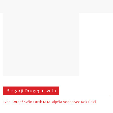
Blogarji Drugega sveta
Bine Kordež
Sašo Ornik
M.M.
Aljoša Vodopivec
Rok Čakš