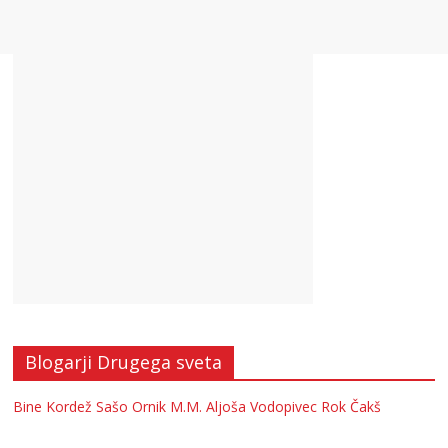
Blogarji Drugega sveta
Bine Kordež
Sašo Ornik
M.M.
Aljoša Vodopivec
Rok Čakš