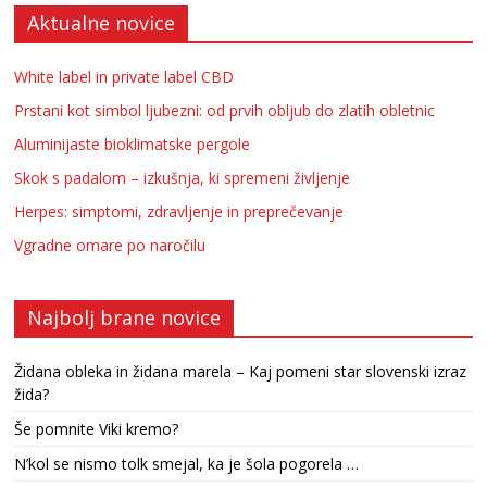
Aktualne novice
White label in private label CBD
Prstani kot simbol ljubezni: od prvih obljub do zlatih obletnic
Aluminijaste bioklimatske pergole
Skok s padalom – izkušnja, ki spremeni življenje
Herpes: simptomi, zdravljenje in preprečevanje
Vgradne omare po naročilu
Najbolj brane novice
Židana obleka in židana marela – Kaj pomeni star slovenski izraz
žida?
Še pomnite Viki kremo?
N’kol se nismo tolk smejal, ka je šola pogorela …