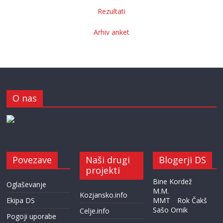
Rezultati
Arhiv anket
O nas
Povezave
Naši drugi
Blogerji DS
projekti
Bine Kordež
Oglaševanje
M.M.
Kozjansko.info
Ekipa DS
MMT
Rok Čakš
Sašo Ornik
Celje.info
Pogoji uporabe