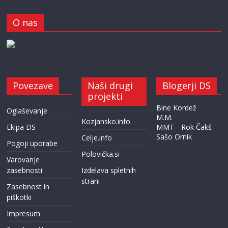
O nas
Povezave
Naši drugi
Blogerji DS
projekti
Bine Kordež
Oglaševanje
M.M.
Kozjansko.info
Ekipa DS
MMT
Rok Čakš
Sašo Ornik
Celje.info
Pogoji uporabe
Polovička.si
Varovanje
zasebnosti
Izdelava spletnih
strani
Zasebnost in
piškotki
Impresum