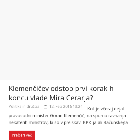
Klemenčičev odstop prvi korak h
koncu vlade Mira Cerarja?
Politika in družba
12. Feb 2016 13:24
Kot je včeraj dejal
pravosodni minister Goran Klemenčič, na sporna ravnanja
nekaterih ministrov, ki so v preiskavi KPK-ja ali Računskega
Preberi več