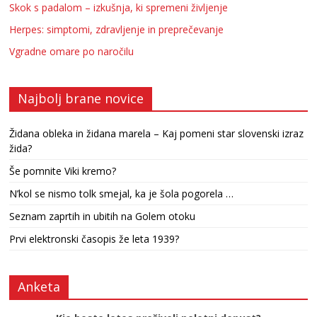
Skok s padalom – izkušnja, ki spremeni življenje
Herpes: simptomi, zdravljenje in preprečevanje
Vgradne omare po naročilu
Najbolj brane novice
Židana obleka in židana marela – Kaj pomeni star slovenski izraz
žida?
Še pomnite Viki kremo?
N’kol se nismo tolk smejal, ka je šola pogorela …
Seznam zaprtih in ubitih na Golem otoku
Prvi elektronski časopis že leta 1939?
Anketa