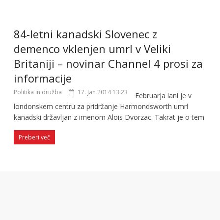
84-letni kanadski Slovenec z
demenco vklenjen umrl v Veliki
Britaniji – novinar Channel 4 prosi za
informacije
Politika in družba
17. Jan 2014 13:23
Februarja lani je v
londonskem centru za pridržanje Harmondsworth umrl
kanadski državljan z imenom Alois Dvorzac. Takrat je o tem
Preberi več