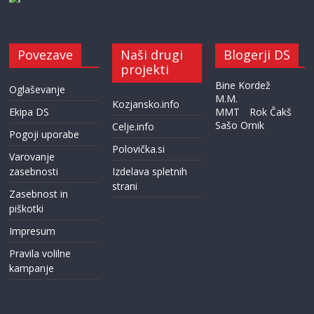
Povezave
Naši drugi
Blogerji DS
projekti
Bine Kordež
Oglaševanje
M.M.
Kozjansko.info
Ekipa DS
MMT
Rok Čakš
Sašo Ornik
Celje.info
Pogoji uporabe
Polovička.si
Varovanje
zasebnosti
Izdelava spletnih
strani
Zasebnost in
piškotki
Impresum
Pravila volilne
kampanje