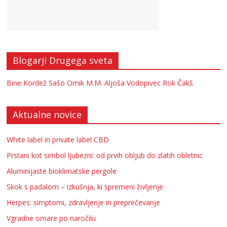
Blogarji Drugega sveta
Bine Kordež
Sašo Ornik
M.M.
Aljoša Vodopivec
Rok Čakš
Aktualne novice
White label in private label CBD
Prstani kot simbol ljubezni: od prvih obljub do zlatih obletnic
Aluminijaste bioklimatske pergole
Skok s padalom – izkušnja, ki spremeni življenje
Herpes: simptomi, zdravljenje in preprečevanje
Vgradne omare po naročilu