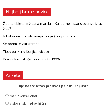
Najbolj brane novice
Židana obleka in židana marela – Kaj pomeni star slovenski izraz
žida?
N’kol se nismo tolk smejal, ka je šola pogorela …
Še pomnite Viki kremo?
Titov bunker v Konjicu (video)
Prvi elektronski časopis že leta 1939?
Anketa
Kje boste letos preživeli poletni dopust?
Na slovenski obali
V slovenskih zdraviliščih