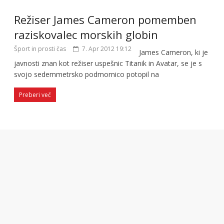
Režiser James Cameron pomemben
raziskovalec morskih globin
Šport in prosti čas
7. Apr 2012 19:12
James Cameron, ki je
javnosti znan kot režiser uspešnic Titanik in Avatar, se je s
svojo sedemmetrsko podmornico potopil na
Preberi več