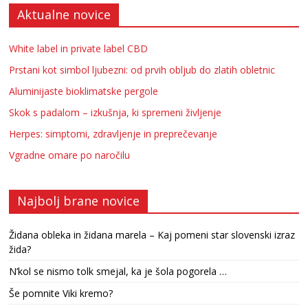
Aktualne novice
White label in private label CBD
Prstani kot simbol ljubezni: od prvih obljub do zlatih obletnic
Aluminijaste bioklimatske pergole
Skok s padalom – izkušnja, ki spremeni življenje
Herpes: simptomi, zdravljenje in preprečevanje
Vgradne omare po naročilu
Najbolj brane novice
Židana obleka in židana marela – Kaj pomeni star slovenski izraz
žida?
N’kol se nismo tolk smejal, ka je šola pogorela …
Še pomnite Viki kremo?