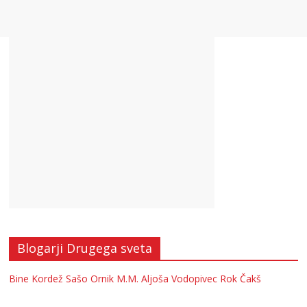
Blogarji Drugega sveta
Bine Kordež
Sašo Ornik
M.M.
Aljoša Vodopivec
Rok Čakš