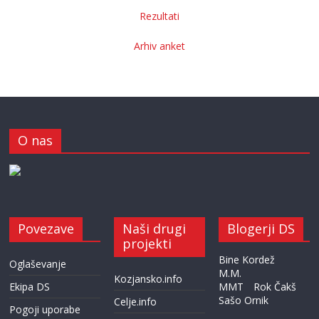
Rezultati
Arhiv anket
O nas
Povezave
Naši drugi
Blogerji DS
projekti
Bine Kordež
Oglaševanje
M.M.
Kozjansko.info
Ekipa DS
MMT
Rok Čakš
Sašo Ornik
Celje.info
Pogoji uporabe