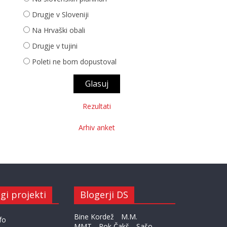
Drugje v Sloveniji
Na Hrvaški obali
Drugje v tujini
Poleti ne bom dopustoval
Rezultati
Arhiv anket
gi projekti
Blogerji DS
Bine Kordež
M.M.
fo
MMT
Rok Čakš
Sašo