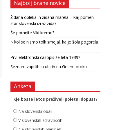
Najbolj brane novice
Židana obleka in židana marela – Kaj pomeni
star slovenski izraz žida?
Še pomnite Viki kremo?
N’kol se nismo tolk smejal, ka je šola pogorela
…
Prvi elektronski časopis že leta 1939?
Seznam zaprtih in ubitih na Golem otoku
Anketa
Kje boste letos preživeli poletni dopust?
Na slovenski obali
V slovenskih zdraviliščih
Na slovenskih planinah