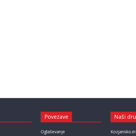
Povezave
Naši dru
Oglaševanje
Kozjansko.in