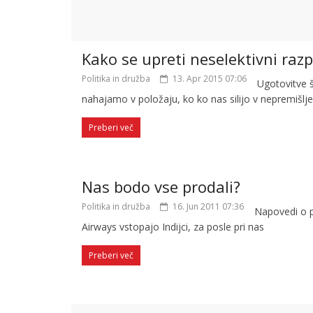
Kako se upreti neselektivni razp
Politika in družba
13. Apr 2015 07:06
Ugotovitve š
nahajamo v položaju, ko ko nas silijo v nepremišlj
Preberi več
Nas bodo vse prodali?
Politika in družba
16. Jun 2011 07:36
Napovedi o p
Airways vstopajo Indijci, za posle pri nas
Preberi več