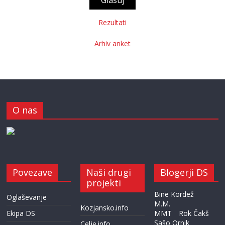
Rezultati
Arhiv anket
O nas
Povezave
Naši drugi
Blogerji DS
projekti
Bine Kordež
Oglaševanje
M.M.
Kozjansko.info
Ekipa DS
MMT
Rok Čakš
Sašo Ornik
Celje.info