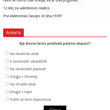
N’kol se nismo tolk smejal, ka je šola pogorela …
12 idej za valentinovo sladico
Prvi elektronski časopis že leta 1939?
Anketa
Kje boste letos preživeli poletni dopust?
Na slovenski obali
V slovenskih zdraviliščih
Na slovenskih planinah
Drugje v Sloveniji
Na Hrvaški obali
Drugje v tujini
Poleti ne bom dopustoval