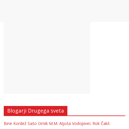
Blogarji Drugega sveta
Bine Kordež
Sašo Ornik
M.M.
Aljoša Vodopivec
Rok Čakš