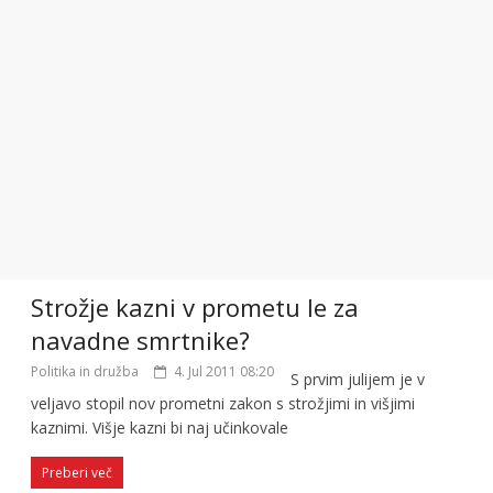
Strožje kazni v prometu le za
navadne smrtnike?
Politika in družba
4. Jul 2011 08:20
S prvim julijem je v
veljavo stopil nov prometni zakon s strožjimi in višjimi
kaznimi. Višje kazni bi naj učinkovale
Preberi več