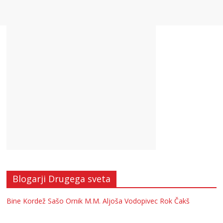
Blogarji Drugega sveta
Bine Kordež
Sašo Ornik
M.M.
Aljoša Vodopivec
Rok Čakš