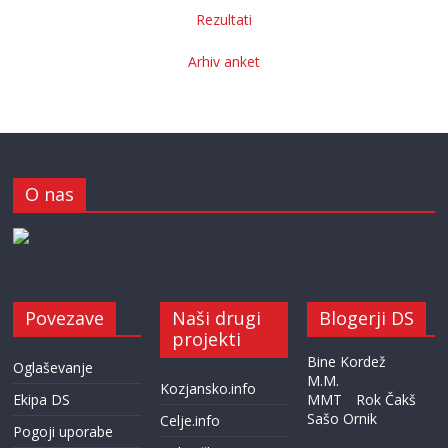
Rezultati
Arhiv anket
O nas
Povezave
Naši drugi
Blogerji DS
projekti
Bine Kordež
Oglaševanje
M.M.
Kozjansko.info
Ekipa DS
MMT
Rok Čakš
Sašo Ornik
Celje.info
Pogoji uporabe