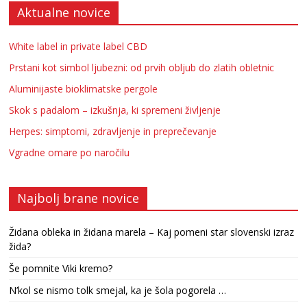
Aktualne novice
White label in private label CBD
Prstani kot simbol ljubezni: od prvih obljub do zlatih obletnic
Aluminijaste bioklimatske pergole
Skok s padalom – izkušnja, ki spremeni življenje
Herpes: simptomi, zdravljenje in preprečevanje
Vgradne omare po naročilu
Najbolj brane novice
Židana obleka in židana marela – Kaj pomeni star slovenski izraz
žida?
Še pomnite Viki kremo?
N’kol se nismo tolk smejal, ka je šola pogorela …