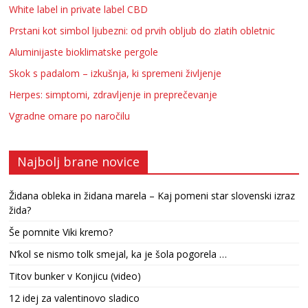
White label in private label CBD
Prstani kot simbol ljubezni: od prvih obljub do zlatih obletnic
Aluminijaste bioklimatske pergole
Skok s padalom – izkušnja, ki spremeni življenje
Herpes: simptomi, zdravljenje in preprečevanje
Vgradne omare po naročilu
Najbolj brane novice
Židana obleka in židana marela – Kaj pomeni star slovenski izraz
žida?
Še pomnite Viki kremo?
N’kol se nismo tolk smejal, ka je šola pogorela …
Titov bunker v Konjicu (video)
12 idej za valentinovo sladico