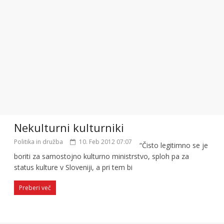
Nekulturni kulturniki
Politika in družba
10. Feb 2012 07:07
“Čisto legitimno se je
boriti za samostojno kulturno ministrstvo, sploh pa za
status kulture v Sloveniji, a pri tem bi
Preberi več