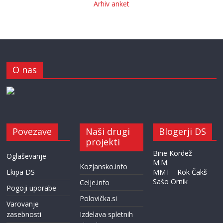
Arhiv anket
O nas
Povezave
Naši drugi
Blogerji DS
projekti
Bine Kordež
Oglaševanje
M.M.
Kozjansko.info
Ekipa DS
MMT
Rok Čakš
Sašo Ornik
Celje.info
Pogoji uporabe
Polovička.si
Varovanje
zasebnosti
Izdelava spletnih