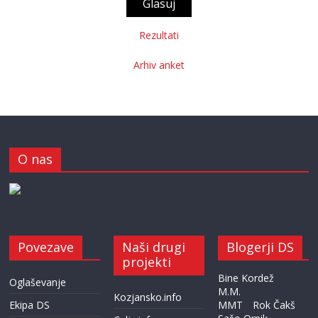
Rezultati
Arhiv anket
O nas
Povezave
Naši drugi
Blogerji DS
projekti
Bine Kordež
Oglaševanje
M.M.
Kozjansko.info
Ekipa DS
MMT
Rok Čakš