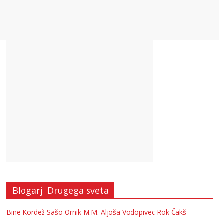
Blogarji Drugega sveta
Bine Kordež
Sašo Ornik
M.M.
Aljoša Vodopivec
Rok Čakš