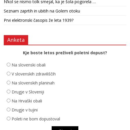
N’kol se nismo tolk smejal, ka je šola pogorela …
Seznam zaprtih in ubitih na Golem otoku
Prvi elektronski časopis že leta 1939?
Anketa
Kje boste letos preživeli poletni dopust?
Na slovenski obali
V slovenskih zdraviliščih
Na slovenskih planinah
Drugje v Sloveniji
Na Hrvaški obali
Drugje v tujini
Poleti ne bom dopustoval