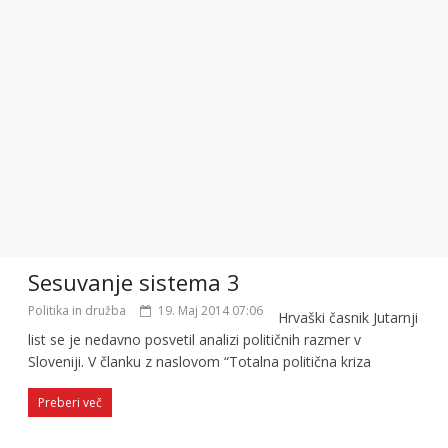
Sesuvanje sistema 3
Politika in družba
19. Maj 2014 07:06
Hrvaški časnik Jutarnji
list se je nedavno posvetil analizi političnih razmer v
Sloveniji. V članku z naslovom “Totalna politična kriza
Preberi več