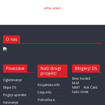
Arhiv anket
O nas
Povezave
Naši drugi
Blogerji DS
projekti
Bine Kordež
Oglaševanje
M.M.
Kozjansko.info
Ekipa DS
MMT
Rok Čakš
Sašo Ornik
Celje.info
Pogoji uporabe
Polovička.si
Varovanje