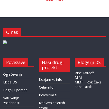
O nas
Povezave
Naši drugi
Blogerji DS
projekti
Bine Kordež
Oglaševanje
M.M.
Kozjansko.info
Ekipa DS
MMT
Rok Čakš
Sašo Ornik
Celje.info
Pogoji uporabe
Polovička.si
Varovanje
zasebnosti
Izdelava spletnih
strani