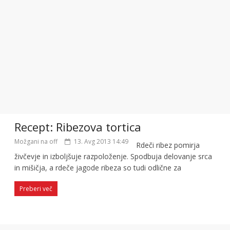
Recept: Ribezova tortica
Možgani na off
13. Avg 2013 14:49
Rdeči ribez pomirja
živčevje in izboljšuje razpoloženje. Spodbuja delovanje srca
in mišičja, a rdeče jagode ribeza so tudi odlične za
Preberi več