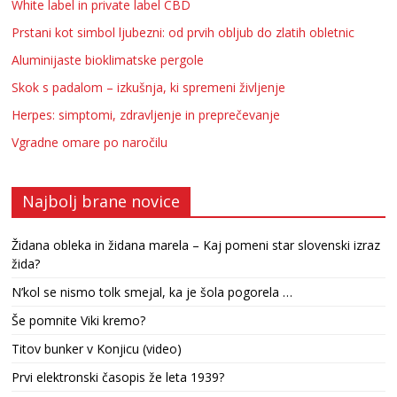
White label in private label CBD
Prstani kot simbol ljubezni: od prvih obljub do zlatih obletnic
Aluminijaste bioklimatske pergole
Skok s padalom – izkušnja, ki spremeni življenje
Herpes: simptomi, zdravljenje in preprečevanje
Vgradne omare po naročilu
Najbolj brane novice
Židana obleka in židana marela – Kaj pomeni star slovenski izraz
žida?
N’kol se nismo tolk smejal, ka je šola pogorela …
Še pomnite Viki kremo?
Titov bunker v Konjicu (video)
Prvi elektronski časopis že leta 1939?