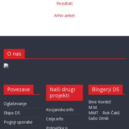
Rezultati
Arhiv anket
O nas
Povezave
Naši drugi
Blogerji DS
projekti
Bine Kordež
Oglaševanje
M.M.
Kozjansko.info
Ekipa DS
MMT
Rok Čakš
Sašo Ornik
Celje.info
Pogoji uporabe
Polovička.si