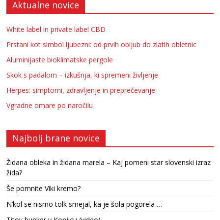
Aktualne novice
White label in private label CBD
Prstani kot simbol ljubezni: od prvih obljub do zlatih obletnic
Aluminijaste bioklimatske pergole
Skok s padalom – izkušnja, ki spremeni življenje
Herpes: simptomi, zdravljenje in preprečevanje
Vgradne omare po naročilu
Najbolj brane novice
Židana obleka in židana marela – Kaj pomeni star slovenski izraz
žida?
Še pomnite Viki kremo?
N’kol se nismo tolk smejal, ka je šola pogorela …
Titov bunker v Konjicu (video)