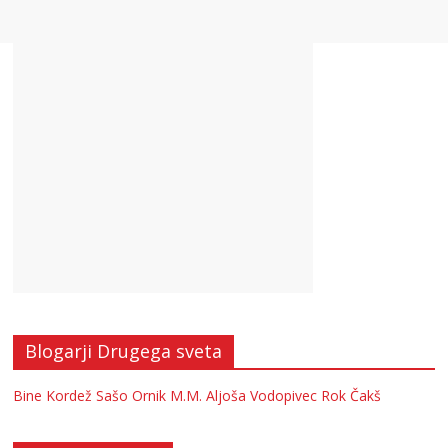
Blogarji Drugega sveta
Bine Kordež
Sašo Ornik
M.M.
Aljoša Vodopivec
Rok Čakš