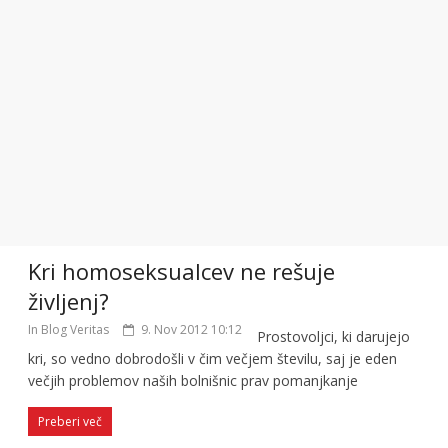
Kri homoseksualcev ne rešuje
življenj?
In Blog Veritas
9. Nov 2012 10:12
Prostovoljci, ki darujejo
kri, so vedno dobrodošli v čim večjem številu, saj je eden
večjih problemov naših bolnišnic prav pomanjkanje
Preberi več