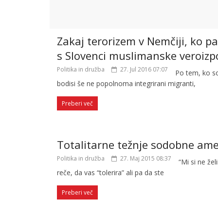
Zakaj terorizem v Nemčiji, ko p
s Slovenci muslimanske veroizp
Politika in družba
27. Jul 2016 07:07
Po tem, ko so 
bodisi še ne popolnoma integrirani migranti,
Preberi več
Totalitarne težnje sodobne amer
Politika in družba
27. Maj 2015 08:37
“Mi si ne že
reče, da vas “tolerira” ali pa da ste
Preberi več