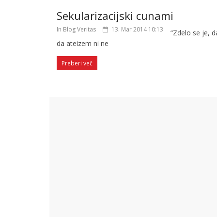
Sekularizacijski cunami
In Blog Veritas
13. Mar 2014 10:13
“Zdelo se je, 
da ateizem ni ne
Preberi več