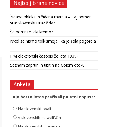
Najbolj brane novice
Židana obleka in židana marela – Kaj pomeni
star slovenski izraz žida?
Še pomnite Viki kremo?
N’kol se nismo tolk smejal, ka je šola pogorela
…
Prvi elektronski časopis že leta 1939?
Seznam zaprtih in ubitih na Golem otoku
Anketa
Kje boste letos preživeli poletni dopust?
Na slovenski obali
V slovenskih zdraviliščih
Na slovenskih planinah