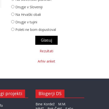
Drugje v Sloveniji
Na Hrvaški obali
Drugje v tujini
Poleti ne bom dopustoval
Rezultati
Arhiv anket
gi projekti
Blogerji DS
Bine Kordež
M.M.
fo
MMT
Rok Čakš
Sašo