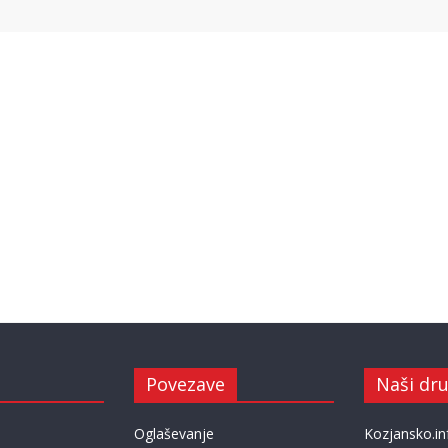
Povezave
Naši dru
Oglaševanje
Kozjansko.in