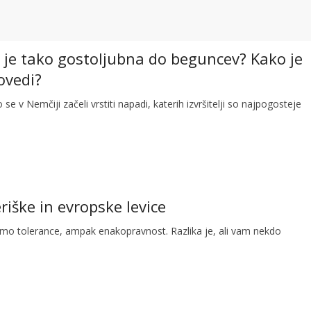
a je tako gostoljubna do beguncev? Kako je
ovedi?
se v Nemčiji začeli vrstiti napadi, katerih izvršitelji so najpogosteje
iške in evropske levice
limo tolerance, ampak enakopravnost. Razlika je, ali vam nekdo