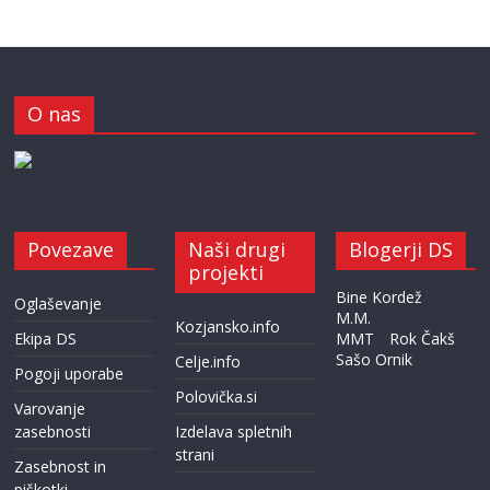
O nas
Povezave
Naši drugi
Blogerji DS
projekti
Bine Kordež
Oglaševanje
M.M.
Kozjansko.info
Ekipa DS
MMT
Rok Čakš
Sašo Ornik
Celje.info
Pogoji uporabe
Polovička.si
Varovanje
zasebnosti
Izdelava spletnih
strani
Zasebnost in
piškotki