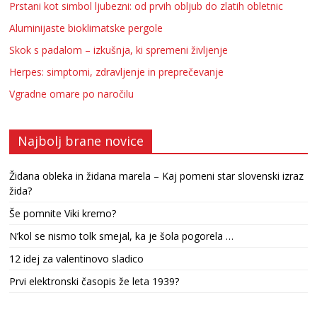
Prstani kot simbol ljubezni: od prvih obljub do zlatih obletnic
Aluminijaste bioklimatske pergole
Skok s padalom – izkušnja, ki spremeni življenje
Herpes: simptomi, zdravljenje in preprečevanje
Vgradne omare po naročilu
Najbolj brane novice
Židana obleka in židana marela – Kaj pomeni star slovenski izraz
žida?
Še pomnite Viki kremo?
N’kol se nismo tolk smejal, ka je šola pogorela …
12 idej za valentinovo sladico
Prvi elektronski časopis že leta 1939?