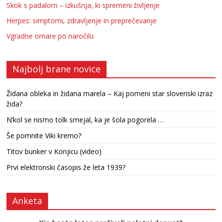
Skok s padalom – izkušnja, ki spremeni življenje
Herpes: simptomi, zdravljenje in preprečevanje
Vgradne omare po naročilu
Najbolj brane novice
Židana obleka in židana marela – Kaj pomeni star slovenski izraz
žida?
N’kol se nismo tolk smejal, ka je šola pogorela …
Še pomnite Viki kremo?
Titov bunker v Konjicu (video)
Prvi elektronski časopis že leta 1939?
Anketa