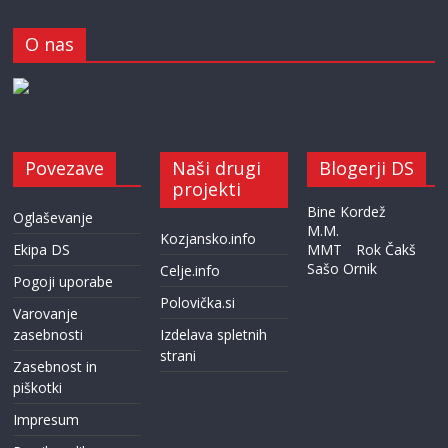
O nas
Povezave
Naši drugi
Blogerji DS
projekti
Bine Kordež
Oglaševanje
M.M.
Kozjansko.info
Ekipa DS
MMT
Rok Čakš
Sašo Ornik
Celje.info
Pogoji uporabe
Polovička.si
Varovanje
zasebnosti
Izdelava spletnih
strani
Zasebnost in
piškotki
Impresum