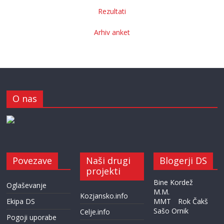
Rezultati
Arhiv anket
O nas
Povezave
Naši drugi
Blogerji DS
projekti
Bine Kordež
Oglaševanje
M.M.
Kozjansko.info
Ekipa DS
MMT
Rok Čakš
Sašo Ornik
Celje.info
Pogoji uporabe