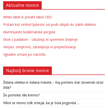
Aktualne novice
White label in private label CBD
Prstani kot simbol ljubezni: od prvih obljub do zlatih obletnic
Aluminijaste bioklimatske pergole
Skok s padalom – izkušnja, ki spremeni življenje
Herpes: simptomi, zdravljenje in preprečevanje
Vgradne omare po naročilu
Najbolj brane novice
Židana obleka in židana marela – Kaj pomeni star slovenski izraz
žida?
Še pomnite Viki kremo?
N’kol se nismo tolk smejal, ka je šola pogorela …