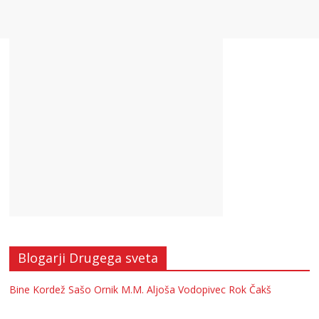
Blogarji Drugega sveta
Bine Kordež
Sašo Ornik
M.M.
Aljoša Vodopivec
Rok Čakš