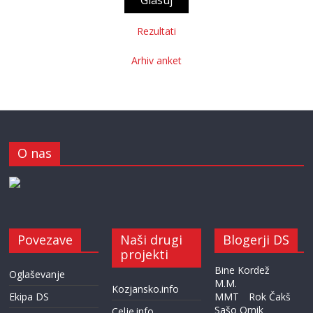
Rezultati
Arhiv anket
O nas
Povezave
Naši drugi
Blogerji DS
projekti
Bine Kordež
Oglaševanje
M.M.
Kozjansko.info
Ekipa DS
MMT
Rok Čakš
Sašo Ornik
Celje.info