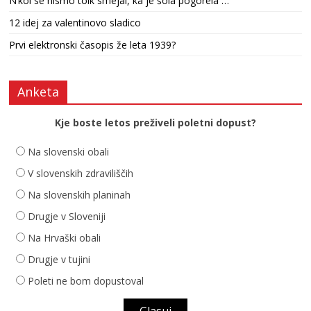
N’kol se nismo tolk smejal, ka je šola pogorela …
12 idej za valentinovo sladico
Prvi elektronski časopis že leta 1939?
Anketa
Kje boste letos preživeli poletni dopust?
Na slovenski obali
V slovenskih zdraviliščih
Na slovenskih planinah
Drugje v Sloveniji
Na Hrvaški obali
Drugje v tujini
Poleti ne bom dopustoval