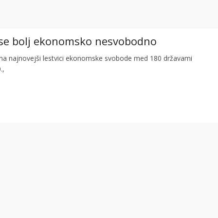
 vse bolj ekonomsko nesvobodno
e na najnovejši lestvici ekonomske svobode med 180 državami
.,