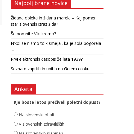
Najbolj brane novice
Židana obleka in židana marela – Kaj pomeni
star slovenski izraz žida?
Še pomnite Viki kremo?
N’kol se nismo tolk smejal, ka je šola pogorela
…
Prvi elektronski časopis že leta 1939?
Seznam zaprtih in ubitih na Golem otoku
Anketa
Kje boste letos preživeli poletni dopust?
Na slovenski obali
V slovenskih zdraviliščih
Na slovenskih planinah