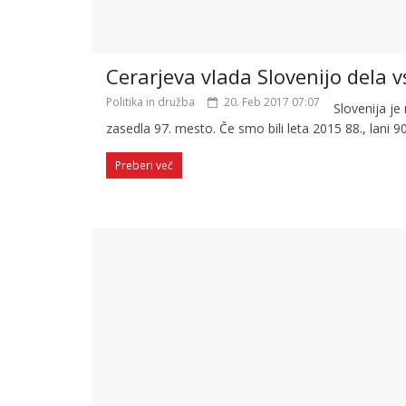
Cerarjeva vlada Slovenijo dela
Politika in družba
20. Feb 2017 07:07
Slovenija j
zasedla 97. mesto. Če smo bili leta 2015 88., lani 90
Preberi več