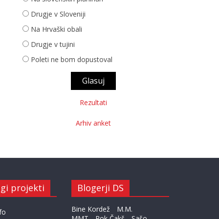
Drugje v Sloveniji
Na Hrvaški obali
Drugje v tujini
Poleti ne bom dopustoval
Rezultati
Arhiv anket
gi projekti
Blogerji DS
Bine Kordež
M.M.
fo
MMT
Rok Čakš
Sašo