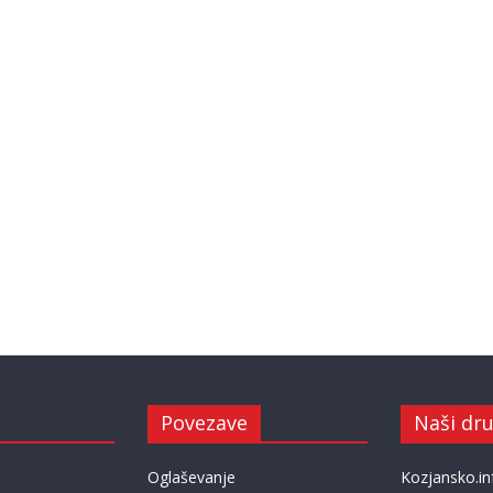
Povezave
Naši dru
Oglaševanje
Kozjansko.in