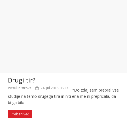
Drugi tir?
Posel in stroka
24. Jul 2015 08:37
“Do zdaj sem prebral vse
študije na temo drugega tira in niti ena me ni prepričala, da
bi ga bilo
Preberi več