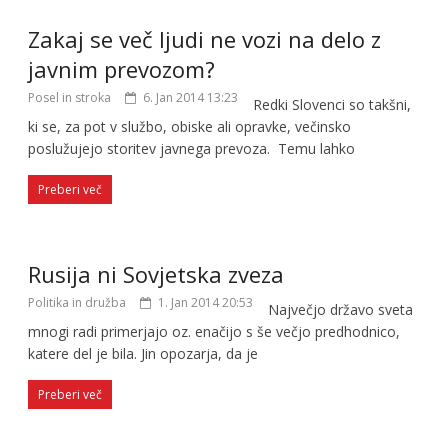
Zakaj se več ljudi ne vozi na delo z
javnim prevozom?
Posel in stroka
6. Jan 2014 13:23
Redki Slovenci so takšni,
ki se, za pot v službo, obiske ali opravke, večinsko
poslužujejo storitev javnega prevoza. Temu lahko
Preberi več
Rusija ni Sovjetska zveza
Politika in družba
1. Jan 2014 20:53
Največjo državo sveta
mnogi radi primerjajo oz. enačijo s še večjo predhodnico,
katere del je bila. Jin opozarja, da je
Preberi več