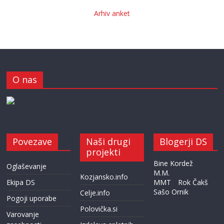
Arhiv anket
O nas
Povezave
Naši drugi
Blogerji DS
projekti
Bine Kordež
Oglaševanje
M.M.
Kozjansko.info
Ekipa DS
MMT
Rok Čakš
Sašo Ornik
Celje.info
Pogoji uporabe
Polovička.si
Varovanje