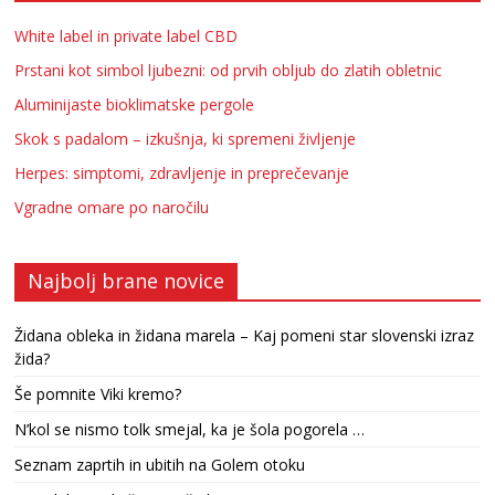
White label in private label CBD
Prstani kot simbol ljubezni: od prvih obljub do zlatih obletnic
Aluminijaste bioklimatske pergole
Skok s padalom – izkušnja, ki spremeni življenje
Herpes: simptomi, zdravljenje in preprečevanje
Vgradne omare po naročilu
Najbolj brane novice
Židana obleka in židana marela – Kaj pomeni star slovenski izraz
žida?
Še pomnite Viki kremo?
N’kol se nismo tolk smejal, ka je šola pogorela …
Seznam zaprtih in ubitih na Golem otoku