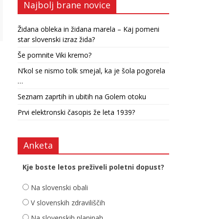
Najbolj brane novice
Židana obleka in židana marela – Kaj pomeni
star slovenski izraz žida?
Še pomnite Viki kremo?
N’kol se nismo tolk smejal, ka je šola pogorela
…
Seznam zaprtih in ubitih na Golem otoku
Prvi elektronski časopis že leta 1939?
Anketa
Kje boste letos preživeli poletni dopust?
Na slovenski obali
V slovenskih zdraviliščih
Na slovenskih planinah