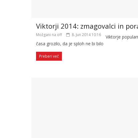
Viktorji 2014: zmagovalci in por
Možgani na off
8. Jun 2014 10:16
Viktorje popularn
časa grozilo, da je sploh ne bi bilo
Preberi več