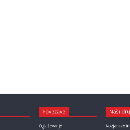
Povezave
Naši dru
Oglaševanje
Kozjansko.in