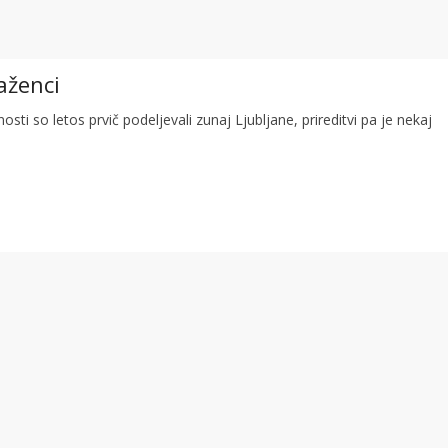
aženci
osti so letos prvič podeljevali zunaj Ljubljane, prireditvi pa je nekaj