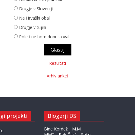
Drugje v Sloveniji
Na Hrvaški obali
Drugje v tujini
Poleti ne bom dopustoval
Rezultati
Arhiv anket
gi projekti
Blogerji DS
Bine Kordež
M.M.
fo
MMT
Rok Čakš
Sašo