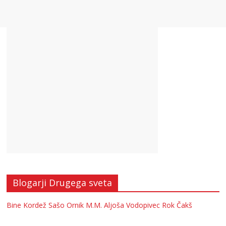
Blogarji Drugega sveta
Bine Kordež
Sašo Ornik
M.M.
Aljoša Vodopivec
Rok Čakš