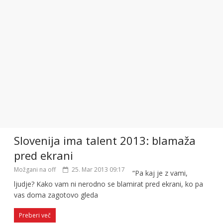
Slovenija ima talent 2013: blamaža
pred ekrani
Možgani na off
25. Mar 2013 09:17
“Pa kaj je z vami,
ljudje? Kako vam ni nerodno se blamirat pred ekrani, ko pa
vas doma zagotovo gleda
Preberi več