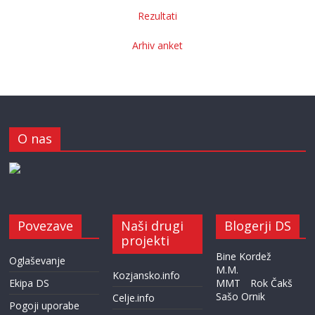
Rezultati
Arhiv anket
O nas
Povezave
Naši drugi
Blogerji DS
projekti
Bine Kordež
Oglaševanje
M.M.
Kozjansko.info
Ekipa DS
MMT
Rok Čakš
Sašo Ornik
Celje.info
Pogoji uporabe