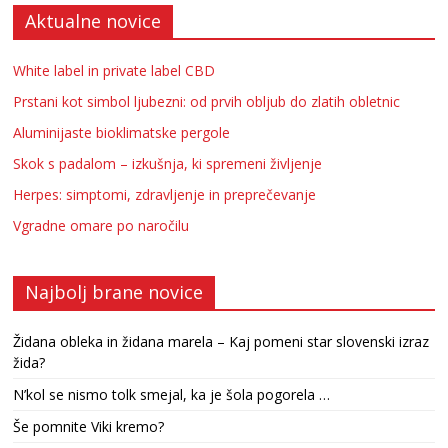
Aktualne novice
White label in private label CBD
Prstani kot simbol ljubezni: od prvih obljub do zlatih obletnic
Aluminijaste bioklimatske pergole
Skok s padalom – izkušnja, ki spremeni življenje
Herpes: simptomi, zdravljenje in preprečevanje
Vgradne omare po naročilu
Najbolj brane novice
Židana obleka in židana marela – Kaj pomeni star slovenski izraz
žida?
N’kol se nismo tolk smejal, ka je šola pogorela …
Še pomnite Viki kremo?