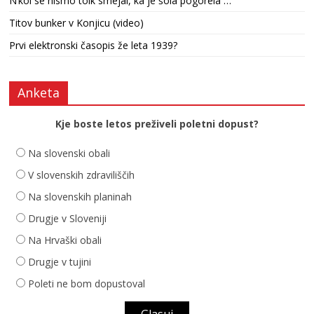
N’kol se nismo tolk smejal, ka je šola pogorela …
Titov bunker v Konjicu (video)
Prvi elektronski časopis že leta 1939?
Anketa
Kje boste letos preživeli poletni dopust?
Na slovenski obali
V slovenskih zdraviliščih
Na slovenskih planinah
Drugje v Sloveniji
Na Hrvaški obali
Drugje v tujini
Poleti ne bom dopustoval