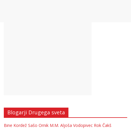
Blogarji Drugega sveta
Bine Kordež
Sašo Ornik
M.M.
Aljoša Vodopivec
Rok Čakš