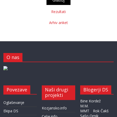
Rezultati
Arhiv anket
O nas
Povezave
Naši drugi
Blogerji DS
projekti
Bine Kordež
Oglaševanje
M.M.
Kozjansko.info
Ekipa DS
MMT
Rok Čakš
Sašo Ornik
Celje.info