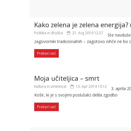
Kako zelena je zelena energija? 
Politika in družba
21. Avg 2019 12:27
Ste navdušen
zagovorniki tradicionalnih – zagotovo nihče ne bo
Preberi več
Moja učiteljica – smrt
Kultura in umetnost
13. Apr 2014 10:12
3. aprila 
Košir, ki je s svojimi poslušalci delila zgodbo
Preberi več