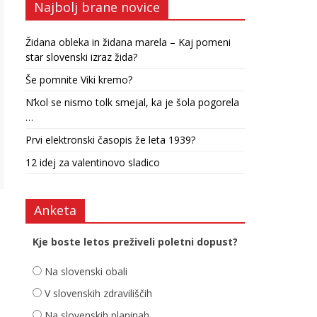
Najbolj brane novice
Židana obleka in židana marela – Kaj pomeni
star slovenski izraz žida?
Še pomnite Viki kremo?
N’kol se nismo tolk smejal, ka je šola pogorela
…
Prvi elektronski časopis že leta 1939?
12 idej za valentinovo sladico
Anketa
Kje boste letos preživeli poletni dopust?
Na slovenski obali
V slovenskih zdraviliščih
Na slovenskih planinah