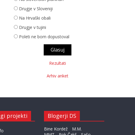
Drugje v Sloveniji
Na Hrvaški obali
Drugje v tujini
Poleti ne bom dopustoval
Rezultati
Arhiv anket
gi projekti
Blogerji DS
Bine Kordež
M.M.
fo
MMT
Rok Čakš
Sašo