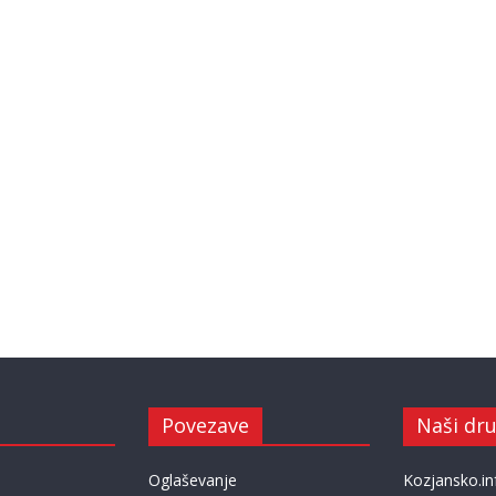
Povezave
Naši dru
Oglaševanje
Kozjansko.in