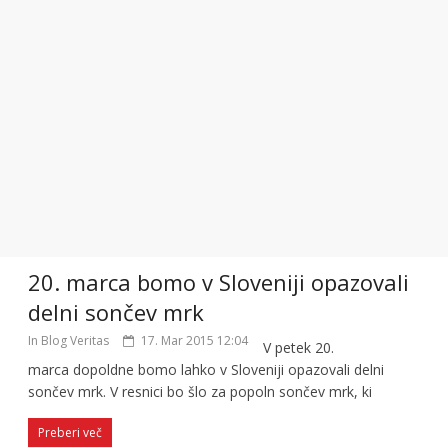
20. marca bomo v Sloveniji opazovali
delni sončev mrk
In Blog Veritas
17. Mar 2015 12:04
V petek 20.
marca dopoldne bomo lahko v Sloveniji opazovali delni
sončev mrk. V resnici bo šlo za popoln sončev mrk, ki
Preberi več