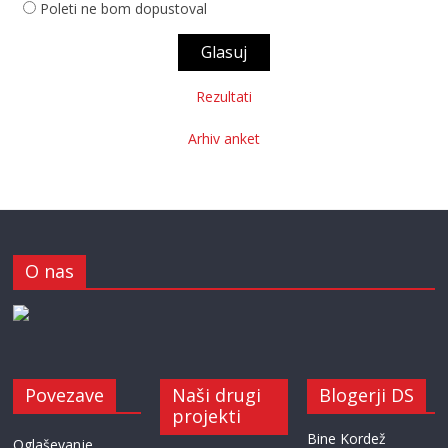
Poleti ne bom dopustoval
Rezultati
Arhiv anket
O nas
Povezave
Naši drugi
Blogerji DS
projekti
Bine Kordež
Oglaševanje