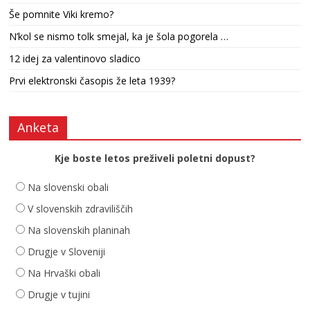
Še pomnite Viki kremo?
N’kol se nismo tolk smejal, ka je šola pogorela …
12 idej za valentinovo sladico
Prvi elektronski časopis že leta 1939?
Anketa
Kje boste letos preživeli poletni dopust?
Na slovenski obali
V slovenskih zdraviliščih
Na slovenskih planinah
Drugje v Sloveniji
Na Hrvaški obali
Drugje v tujini