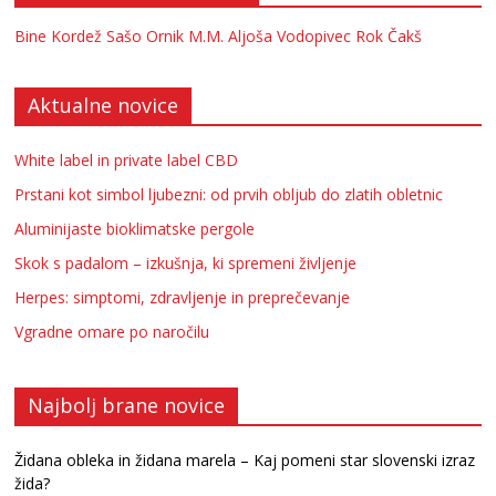
Bine Kordež
Sašo Ornik
M.M.
Aljoša Vodopivec
Rok Čakš
Aktualne novice
White label in private label CBD
Prstani kot simbol ljubezni: od prvih obljub do zlatih obletnic
Aluminijaste bioklimatske pergole
Skok s padalom – izkušnja, ki spremeni življenje
Herpes: simptomi, zdravljenje in preprečevanje
Vgradne omare po naročilu
Najbolj brane novice
Židana obleka in židana marela – Kaj pomeni star slovenski izraz
žida?