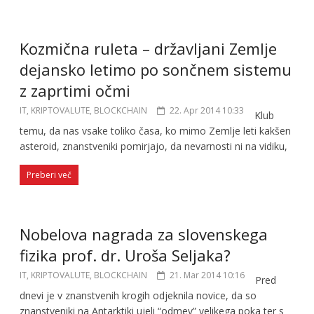
Kozmična ruleta – državljani Zemlje
dejansko letimo po sončnem sistemu
z zaprtimi očmi
IT, KRIPTOVALUTE, BLOCKCHAIN
22. Apr 2014 10:33
Klub
temu, da nas vsake toliko časa, ko mimo Zemlje leti kakšen
asteroid, znanstveniki pomirjajo, da nevarnosti ni na vidiku,
Preberi več
Nobelova nagrada za slovenskega
fizika prof. dr. Uroša Seljaka?
IT, KRIPTOVALUTE, BLOCKCHAIN
21. Mar 2014 10:16
Pred
dnevi je v znanstvenih krogih odjeknila novice, da so
znanstveniki na Antarktiki ujeli “odmev” velikega poka ter s