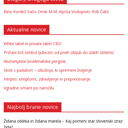
Bine Kordež
Sašo Ornik
M.M.
Aljoša Vodopivec
Rok Čakš
Aktualne novice
White label in private label CBD
Prstani kot simbol ljubezni: od prvih obljub do zlatih obletnic
Aluminijaste bioklimatske pergole
Skok s padalom – izkušnja, ki spremeni življenje
Herpes: simptomi, zdravljenje in preprečevanje
Vgradne omare po naročilu
Najbolj brane novice
Židana obleka in židana marela – Kaj pomeni star slovenski izraz
žida?