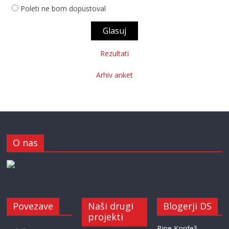
Poleti ne bom dopustoval
Rezultati
Arhiv anket
O nas
Povezave
Naši drugi
Blogerji DS
projekti
Bine Kordež