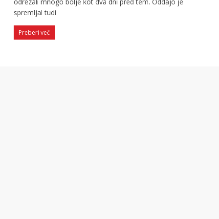
odrezali mnogo bolje kot dva dni pred tem. Oddajo je
spremljal tudi
Preberi več