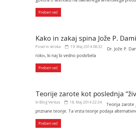
Preberi več
Kako in zakaj spina Jože P. Dam
Posel in stroka
19. Maj 2014 08:32
Dr. Jože P. Dam
roki«, ki naj bi vedno poskrbela
Preberi več
Teorije zarote kot poslednja “živ
In Blog Veritas
18. Maj 2014 22:34
Teorija zarote 
priznane teorije. Ta vrsta teorije podaja alternativn
Preberi več