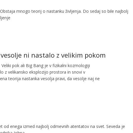
Obstaja mnogo teorij o nastanku življenja. Do sedaj so bile najbolj
ljenje
 vesolje ni nastalo z velikim pokom
Veliki pok ali Big Bang je v fizikalni kozmologiji
lo z velikansko eksplozijo prostora in snovi v
a teorija nastanka vesolja pravi, da vesolje naj ne
et od enega izmed najbolj odmevnih atentatov na svet. Seveda je
sednika Johna