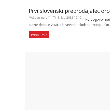
Prvi slovenski preprodajalec oro
Možgani na off
4. Sep 2012 10:12
Ko pogovor nan
burne debate v katerih seveda nikoli ne manjka On.
Preberi več