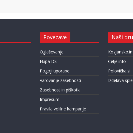
Povezave
Naši dru
Oglaševanje
Kozjansko.in
Ekipa DS
Celje.info
Pogoji uporabe
Polovička.si
Varovanje zasebnosti
Izdelava sple
Zasebnost in piškotki
Impresum
Pravila volilne kampanje