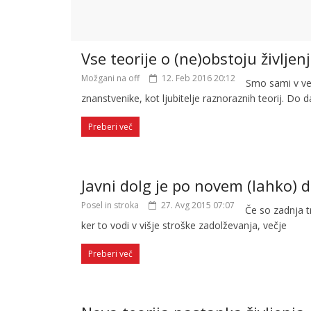
Vse teorije o (ne)obstoju življen
Možgani na off
12. Feb 2016 20:12
Smo sami v ves
znanstvenike, kot ljubitelje raznoraznih teorij. Do 
Preberi več
Javni dolg je po novem (lahko) 
Posel in stroka
27. Avg 2015 07:07
Če so zadnja tr
ker to vodi v višje stroške zadolževanja, večje
Preberi več