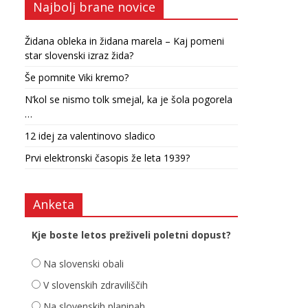
Najbolj brane novice
Židana obleka in židana marela – Kaj pomeni
star slovenski izraz žida?
Še pomnite Viki kremo?
N’kol se nismo tolk smejal, ka je šola pogorela
…
12 idej za valentinovo sladico
Prvi elektronski časopis že leta 1939?
Anketa
Kje boste letos preživeli poletni dopust?
Na slovenski obali
V slovenskih zdraviliščih
Na slovenskih planinah