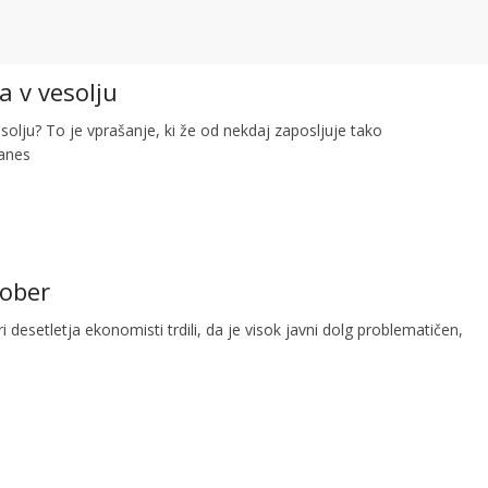
ja v vesolju
olju? To je vprašanje, ki že od nekdaj zaposljuje tako
danes
dober
i desetletja ekonomisti trdili, da je visok javni dolg problematičen,