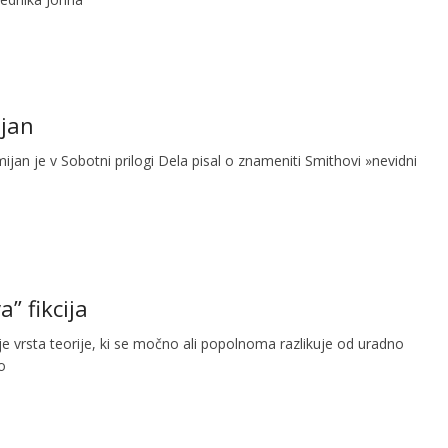
ijan
ijan je v Sobotni prilogi Dela pisal o znameniti Smithovi »nevidni
a” fikcija
je vrsta teorije, ki se močno ali popolnoma razlikuje od uradno
o