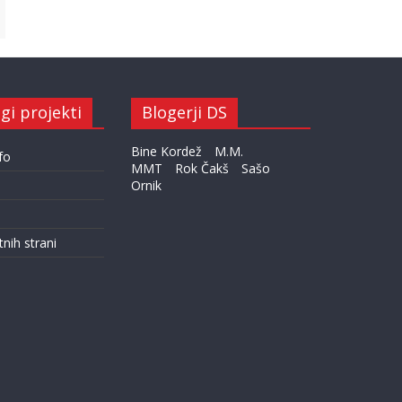
gi projekti
Blogerji DS
Bine Kordež
M.M.
fo
MMT
Rok Čakš
Sašo
Ornik
tnih strani