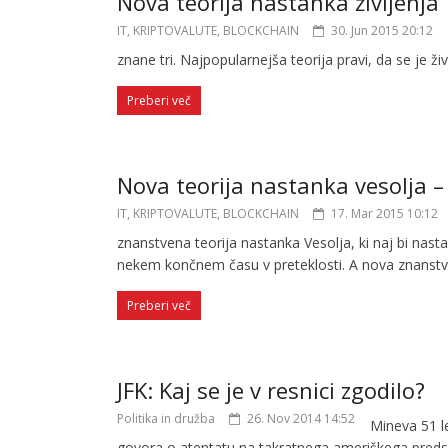
Nova teorija nastanka življenja
IT, KRIPTOVALUTE, BLOCKCHAIN
30. Jun 2015 20:12
znane tri. Najpopularnejša teorija pravi, da se je živ
Preberi več
Nova teorija nastanka vesolja –
IT, KRIPTOVALUTE, BLOCKCHAIN
17. Mar 2015 10:12
znanstvena teorija nastanka Vesolja, ki naj bi nasta
nekem končnem času v preteklosti. A nova znanstven
Preberi več
JFK: Kaj se je v resnici zgodilo?
Politika in družba
26. Nov 2014 14:52
Mineva 51 l
govora o atentatu na takratnega ameriškega pred