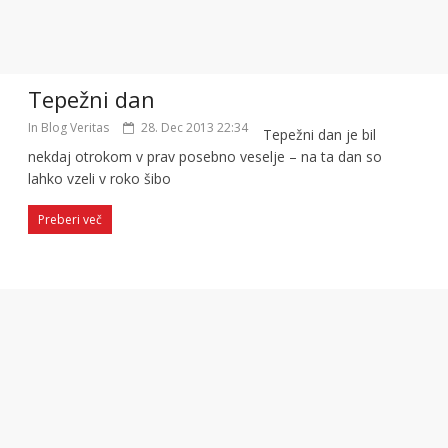
Tepežni dan
In Blog Veritas
28. Dec 2013 22:34
Tepežni dan je bil
nekdaj otrokom v prav posebno veselje – na ta dan so
lahko vzeli v roko šibo
Preberi več