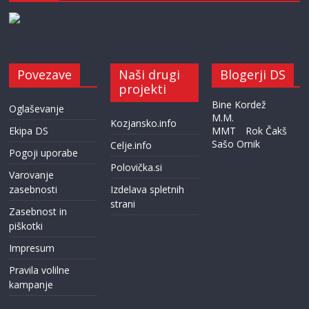
Povezave
Naši drugi
Blogerji DS
projekti
Bine Kordež
Oglaševanje
M.M.
Kozjansko.info
Ekipa DS
MMT
Rok Čakš
Sašo Ornik
Celje.info
Pogoji uporabe
Polovička.si
Varovanje
zasebnosti
Izdelava spletnih
strani
Zasebnost in
piškotki
Impresum
Pravila volilne
kampanje