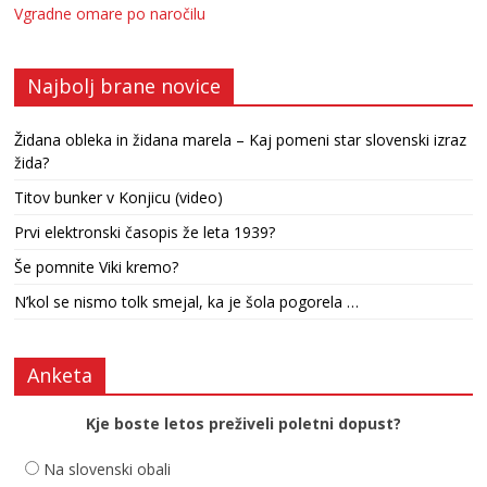
Vgradne omare po naročilu
Najbolj brane novice
Židana obleka in židana marela – Kaj pomeni star slovenski izraz
žida?
Titov bunker v Konjicu (video)
Prvi elektronski časopis že leta 1939?
Še pomnite Viki kremo?
N’kol se nismo tolk smejal, ka je šola pogorela …
Anketa
Kje boste letos preživeli poletni dopust?
Na slovenski obali