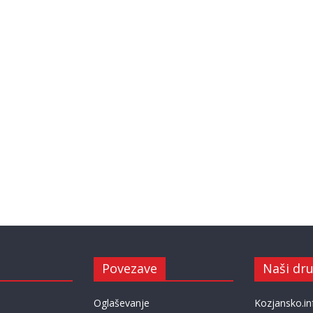
Povezave
Naši dru
Oglaševanje
Kozjansko.in