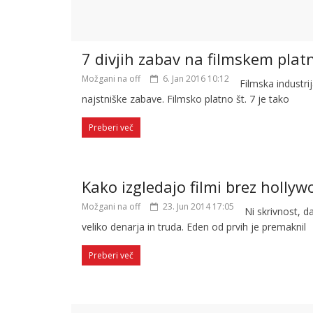
7 divjih zabav na filmskem plat
Možgani na off
6. Jan 2016 10:12
Filmska industr
najstniške zabave. Filmsko platno št. 7 je tako
Preberi več
Kako izgledajo filmi brez hollyw
Možgani na off
23. Jun 2014 17:05
Ni skrivnost, d
veliko denarja in truda. Eden od prvih je premaknil
Preberi več