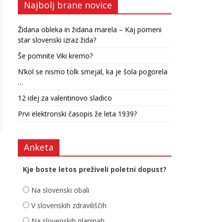
Najbolj brane novice
Židana obleka in židana marela – Kaj pomeni
star slovenski izraz žida?
Še pomnite Viki kremo?
N’kol se nismo tolk smejal, ka je šola pogorela
…
12 idej za valentinovo sladico
Prvi elektronski časopis že leta 1939?
Anketa
Kje boste letos preživeli poletni dopust?
Na slovenski obali
V slovenskih zdraviliščih
Na slovenskih planinah