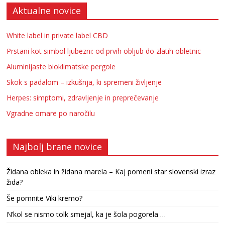
Aktualne novice
White label in private label CBD
Prstani kot simbol ljubezni: od prvih obljub do zlatih obletnic
Aluminijaste bioklimatske pergole
Skok s padalom – izkušnja, ki spremeni življenje
Herpes: simptomi, zdravljenje in preprečevanje
Vgradne omare po naročilu
Najbolj brane novice
Židana obleka in židana marela – Kaj pomeni star slovenski izraz
žida?
Še pomnite Viki kremo?
N’kol se nismo tolk smejal, ka je šola pogorela …