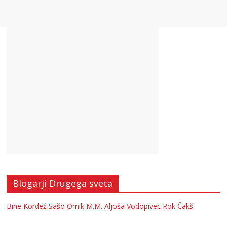
Blogarji Drugega sveta
Bine Kordež
Sašo Ornik
M.M.
Aljoša Vodopivec
Rok Čakš