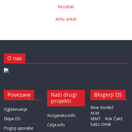
Rezultati
Arhiv anket
O nas
Povezave
Naši drugi
Blogerji DS
projekti
Bine Kordež
Oglaševanje
M.M.
Kozjansko.info
Ekipa DS
MMT
Rok Čakš
Sašo Ornik
Celje.info
Pogoji uporabe