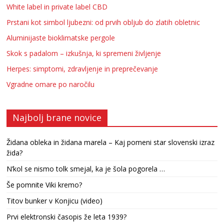
White label in private label CBD
Prstani kot simbol ljubezni: od prvih obljub do zlatih obletnic
Aluminijaste bioklimatske pergole
Skok s padalom – izkušnja, ki spremeni življenje
Herpes: simptomi, zdravljenje in preprečevanje
Vgradne omare po naročilu
Najbolj brane novice
Židana obleka in židana marela – Kaj pomeni star slovenski izraz
žida?
N’kol se nismo tolk smejal, ka je šola pogorela …
Še pomnite Viki kremo?
Titov bunker v Konjicu (video)
Prvi elektronski časopis že leta 1939?