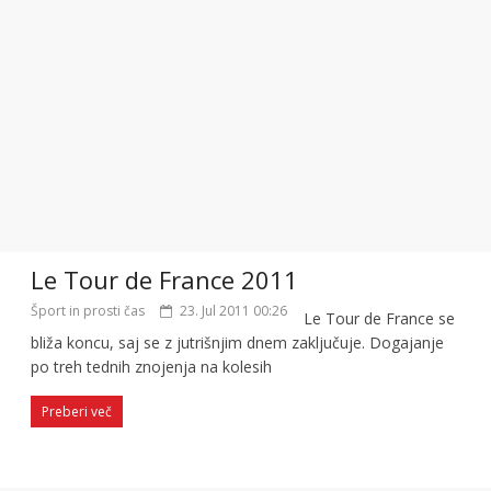
Le Tour de France 2011
Šport in prosti čas
23. Jul 2011 00:26
Le Tour de France se
bliža koncu, saj se z jutrišnjim dnem zaključuje. Dogajanje
po treh tednih znojenja na kolesih
Preberi več