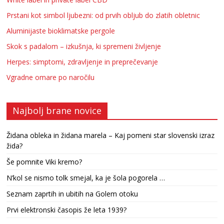
Prstani kot simbol ljubezni: od prvih obljub do zlatih obletnic
Aluminijaste bioklimatske pergole
Skok s padalom – izkušnja, ki spremeni življenje
Herpes: simptomi, zdravljenje in preprečevanje
Vgradne omare po naročilu
Najbolj brane novice
Židana obleka in židana marela – Kaj pomeni star slovenski izraz
žida?
Še pomnite Viki kremo?
N’kol se nismo tolk smejal, ka je šola pogorela …
Seznam zaprtih in ubitih na Golem otoku
Prvi elektronski časopis že leta 1939?