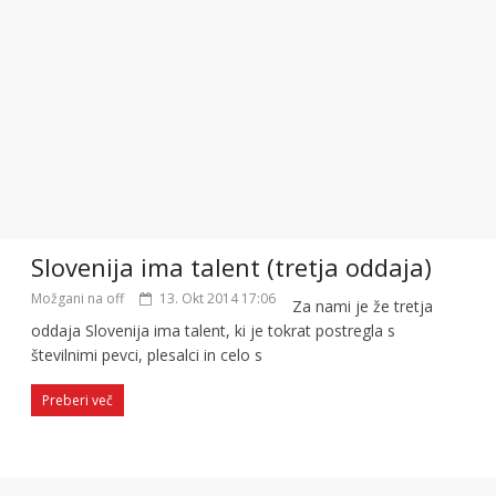
Slovenija ima talent (tretja oddaja)
Možgani na off
13. Okt 2014 17:06
Za nami je že tretja
oddaja Slovenija ima talent, ki je tokrat postregla s
številnimi pevci, plesalci in celo s
Preberi več