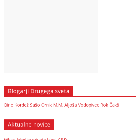
Blogarji Drugega sveta
Bine Kordež
Sašo Ornik
M.M.
Aljoša Vodopivec
Rok Čakš
Aktualne novice
White label in private label CBD