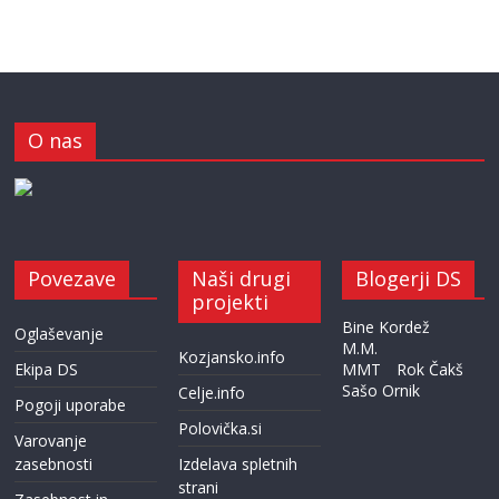
O nas
Povezave
Naši drugi
Blogerji DS
projekti
Bine Kordež
Oglaševanje
M.M.
Kozjansko.info
Ekipa DS
MMT
Rok Čakš
Sašo Ornik
Celje.info
Pogoji uporabe
Polovička.si
Varovanje
zasebnosti
Izdelava spletnih
strani