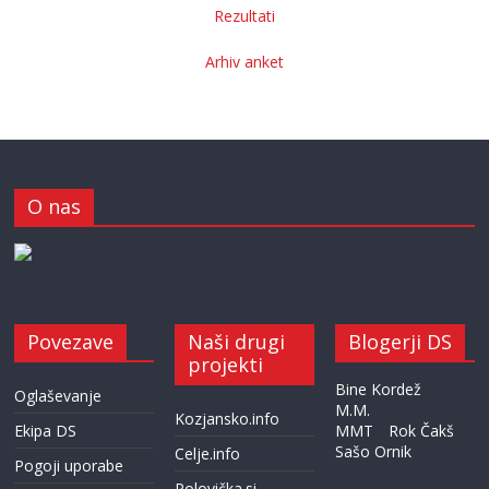
Rezultati
Arhiv anket
O nas
Povezave
Naši drugi
Blogerji DS
projekti
Bine Kordež
Oglaševanje
M.M.
Kozjansko.info
Ekipa DS
MMT
Rok Čakš
Sašo Ornik
Celje.info
Pogoji uporabe
Polovička.si