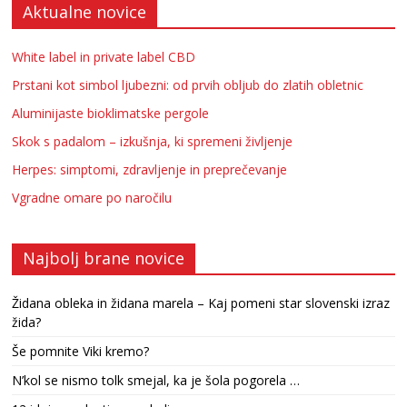
Aktualne novice
White label in private label CBD
Prstani kot simbol ljubezni: od prvih obljub do zlatih obletnic
Aluminijaste bioklimatske pergole
Skok s padalom – izkušnja, ki spremeni življenje
Herpes: simptomi, zdravljenje in preprečevanje
Vgradne omare po naročilu
Najbolj brane novice
Židana obleka in židana marela – Kaj pomeni star slovenski izraz
žida?
Še pomnite Viki kremo?
N’kol se nismo tolk smejal, ka je šola pogorela …