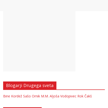
Blogarji Drugega sveta
Bine Kordež
Sašo Ornik
M.M.
Aljoša Vodopivec
Rok Čakš