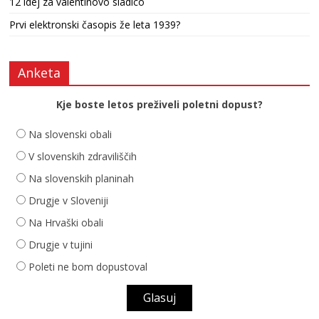
12 idej za valentinovo sladico
Prvi elektronski časopis že leta 1939?
Anketa
Kje boste letos preživeli poletni dopust?
Na slovenski obali
V slovenskih zdraviliščih
Na slovenskih planinah
Drugje v Sloveniji
Na Hrvaški obali
Drugje v tujini
Poleti ne bom dopustoval