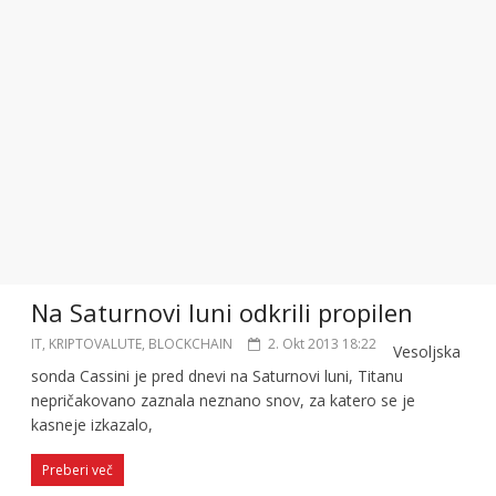
Na Saturnovi luni odkrili propilen
IT, KRIPTOVALUTE, BLOCKCHAIN
2. Okt 2013 18:22
Vesoljska
sonda Cassini je pred dnevi na Saturnovi luni, Titanu
nepričakovano zaznala neznano snov, za katero se je
kasneje izkazalo,
Preberi več