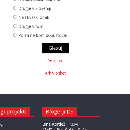
Drugje v Sloveniji
Na Hrvaški obali
Drugje v tujini
Poleti ne bom dopustoval
Rezultati
Arhiv anket
gi projekti
Blogerji DS
Bine Kordež
M.M.
fo
MMT
Rok Čakš
Sašo