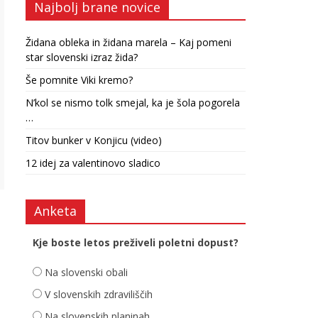
Najbolj brane novice
Židana obleka in židana marela – Kaj pomeni
star slovenski izraz žida?
Še pomnite Viki kremo?
N’kol se nismo tolk smejal, ka je šola pogorela
…
Titov bunker v Konjicu (video)
12 idej za valentinovo sladico
Anketa
Kje boste letos preživeli poletni dopust?
Na slovenski obali
V slovenskih zdraviliščih
Na slovenskih planinah