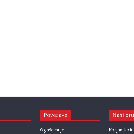
Povezave
Naši dru
Oglaševanje
Kozjansko.in