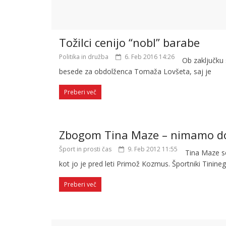
Tožilci cenijo “nobl” barabe
Politika in družba
6. Feb 2016 14:26
Ob zaključku 
besede za obdolženca Tomaža Lovšeta, saj je
Preberi več
Zbogom Tina Maze – nimamo do
Šport in prosti čas
9. Feb 2012 11:55
Tina Maze s
kot jo je pred leti Primož Kozmus. Športniki Tinine
Preberi več