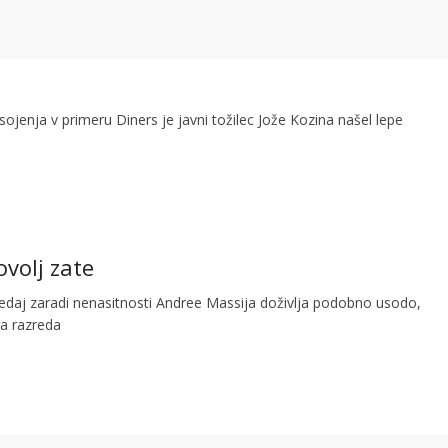
sojenja v primeru Diners je javni tožilec Jože Kozina našel lepe
volj zate
edaj zaradi nenasitnosti Andree Massija doživlja podobno usodo,
ga razreda