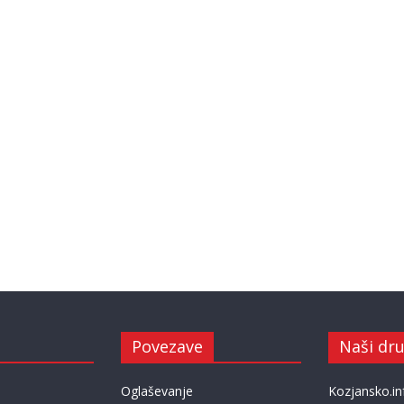
Povezave
Naši dru
Oglaševanje
Kozjansko.in