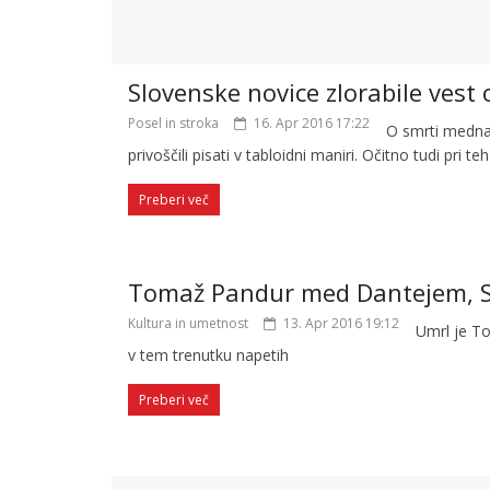
Slovenske novice zlorabile vest 
Posel in stroka
16. Apr 2016 17:22
O smrti mednar
privoščili pisati v tabloidni maniri. Očitno tudi pri te
Preberi več
Tomaž Pandur med Dantejem, 
Kultura in umetnost
13. Apr 2016 19:12
Umrl je To
v tem trenutku napetih
Preberi več