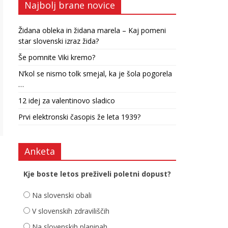
Najbolj brane novice
Židana obleka in židana marela – Kaj pomeni
star slovenski izraz žida?
Še pomnite Viki kremo?
N’kol se nismo tolk smejal, ka je šola pogorela
…
12 idej za valentinovo sladico
Prvi elektronski časopis že leta 1939?
Anketa
Kje boste letos preživeli poletni dopust?
Na slovenski obali
V slovenskih zdraviliščih
Na slovenskih planinah