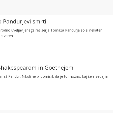
o Pandurjevi smrti
odno uveljavljenega režiserja Tomaža Pandurja so si nekateri
h stvareh
Shakespearom in Goethejem
maž Pandur. Nikoli ne bi pomislil, da je to možno, kaj šele sedaj in