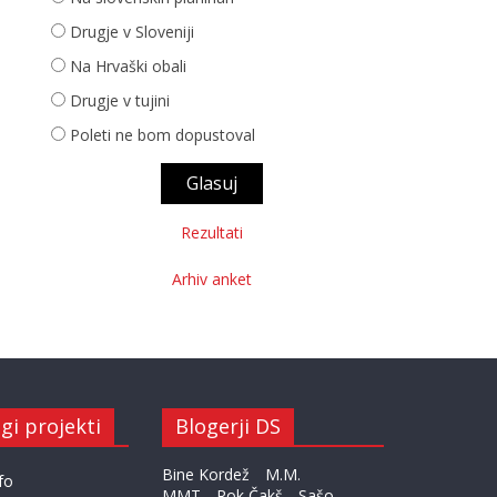
Drugje v Sloveniji
Na Hrvaški obali
Drugje v tujini
Poleti ne bom dopustoval
Rezultati
Arhiv anket
gi projekti
Blogerji DS
Bine Kordež
M.M.
fo
MMT
Rok Čakš
Sašo