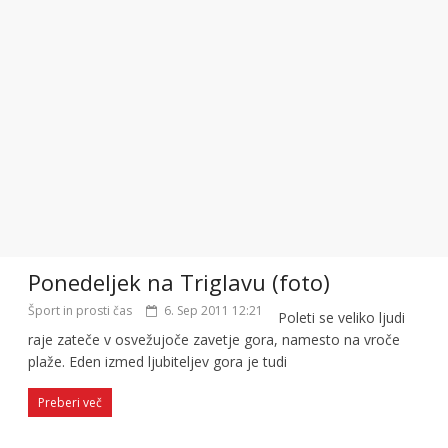
Ponedeljek na Triglavu (foto)
Šport in prosti čas
6. Sep 2011 12:21
Poleti se veliko ljudi
raje zateče v osvežujoče zavetje gora, namesto na vroče
plaže. Eden izmed ljubiteljev gora je tudi
Preberi več