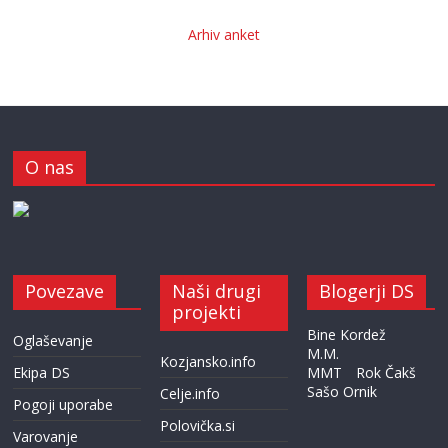
Arhiv anket
O nas
Povezave
Naši drugi
Blogerji DS
projekti
Bine Kordež
Oglaševanje
M.M.
Kozjansko.info
Ekipa DS
MMT
Rok Čakš
Sašo Ornik
Celje.info
Pogoji uporabe
Polovička.si
Varovanje