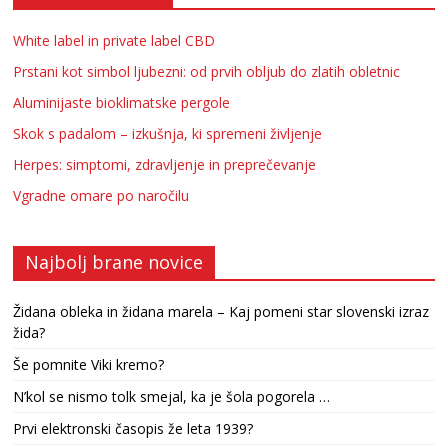
White label in private label CBD
Prstani kot simbol ljubezni: od prvih obljub do zlatih obletnic
Aluminijaste bioklimatske pergole
Skok s padalom – izkušnja, ki spremeni življenje
Herpes: simptomi, zdravljenje in preprečevanje
Vgradne omare po naročilu
Najbolj brane novice
Židana obleka in židana marela – Kaj pomeni star slovenski izraz
žida?
Še pomnite Viki kremo?
N’kol se nismo tolk smejal, ka je šola pogorela …
Prvi elektronski časopis že leta 1939?