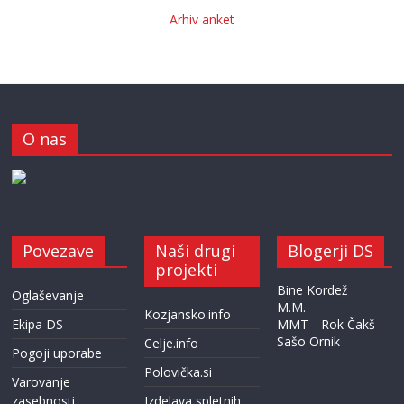
Arhiv anket
O nas
Povezave
Naši drugi
Blogerji DS
projekti
Bine Kordež
Oglaševanje
M.M.
Kozjansko.info
Ekipa DS
MMT
Rok Čakš
Sašo Ornik
Celje.info
Pogoji uporabe
Polovička.si
Varovanje
zasebnosti
Izdelava spletnih