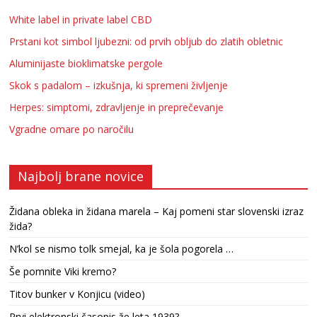
White label in private label CBD
Prstani kot simbol ljubezni: od prvih obljub do zlatih obletnic
Aluminijaste bioklimatske pergole
Skok s padalom – izkušnja, ki spremeni življenje
Herpes: simptomi, zdravljenje in preprečevanje
Vgradne omare po naročilu
Najbolj brane novice
Židana obleka in židana marela – Kaj pomeni star slovenski izraz
žida?
N’kol se nismo tolk smejal, ka je šola pogorela …
Še pomnite Viki kremo?
Titov bunker v Konjicu (video)
Prvi elektronski časopis že leta 1939?