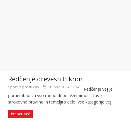
Redčenje drevesnih kron
Šport in prosti čas
16. Mar 2014 22:34
Redčenje vej je
pomembno za vso rodno dobo. Vzemimo si čas za
strokovno pravilno in temeljito delo. Vse kategorije vej
Preberi več