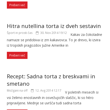
Preberi več
Hitra nutellina torta iz dveh sestavin
Šport in prosti čas
30. Nov 2014 19:12
Kakav za čokoladne
namaze se pridobiva iz zrn kakavovca. To je drevo, ki izvira
iz tropskih pragozdov Južne Amerike in
Preberi več
Recept: Sadna torta z breskvami in
smetano
Možgani na off
12. Avg 2014 12:17
V poletnih mesecih si
vsi želimo enostavnih in osvežujočih slaščic, ki so hitro
pripravljene. Mednje se uvršča tudi sadna torta