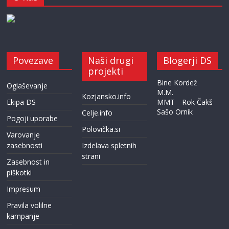
Povezave
Naši drugi
Blogerji DS
projekti
Bine Kordež
Oglaševanje
M.M.
Kozjansko.info
Ekipa DS
MMT
Rok Čakš
Sašo Ornik
Celje.info
Pogoji uporabe
Polovička.si
Varovanje
zasebnosti
Izdelava spletnih
strani
Zasebnost in
piškotki
Impresum
Pravila volilne
kampanje