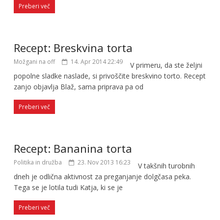
Preberi več
Recept: Breskvina torta
Možgani na off
14. Apr 2014 22:49
V primeru, da ste željni
popolne sladke naslade, si privoščite breskvino torto. Recept
zanjo objavlja Blaž, sama priprava pa od
Preberi več
Recept: Bananina torta
Politika in družba
23. Nov 2013 16:23
V takšnih turobnih
dneh je odlična aktivnost za preganjanje dolgčasa peka.
Tega se je lotila tudi Katja, ki se je
Preberi več