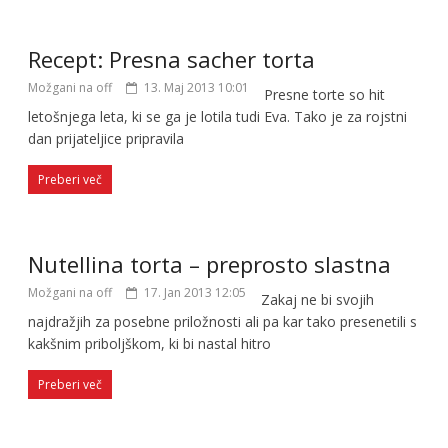
Recept: Presna sacher torta
Možgani na off
13. Maj 2013 10:01
Presne torte so hit
letošnjega leta, ki se ga je lotila tudi Eva. Tako je za rojstni
dan prijateljice pripravila
Preberi več
Nutellina torta – preprosto slastna
Možgani na off
17. Jan 2013 12:05
Zakaj ne bi svojih
najdražjih za posebne priložnosti ali pa kar tako presenetili s
kakšnim priboljškom, ki bi nastal hitro
Preberi več