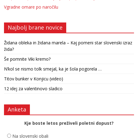
Vgradne omare po naročilu
Najbolj brane novice
Židana obleka in židana marela – Kaj pomeni star slovenski izraz
žida?
Še pomnite Viki kremo?
N’kol se nismo tolk smejal, ka je šola pogorela …
Titov bunker v Konjicu (video)
12 idej za valentinovo sladico
Anketa
Kje boste letos preživeli poletni dopust?
Na slovenski obali