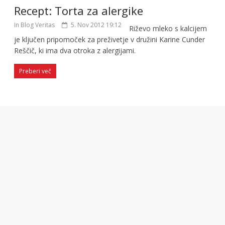
Recept: Torta za alergike
In Blog Veritas
5. Nov 2012 19:12
Riževo mleko s kalcijem
je ključen pripomoček za preživetje v družini Karine Cunder
Reščič, ki ima dva otroka z alergijami.
Preberi več