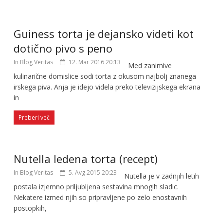
Guiness torta je dejansko videti kot
dotično pivo s peno
In Blog Veritas
12. Mar 2016 20:13
Med zanimive
kulinarične domislice sodi torta z okusom najbolj znanega
irskega piva. Anja je idejo videla preko televizijskega ekrana
in
Preberi več
Nutella ledena torta (recept)
In Blog Veritas
5. Avg 2015 20:23
Nutella je v zadnjih letih
postala izjemno priljubljena sestavina mnogih sladic.
Nekatere izmed njih so pripravljene po zelo enostavnih
postopkih,