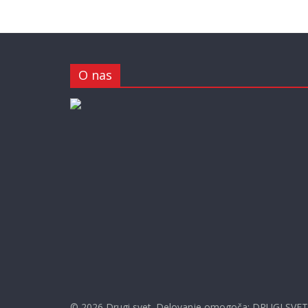
O nas
© 2026
Drugi svet
. Delovanje omogoča:
DRUGI SVET s