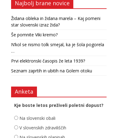
Najbolj brane novice
Židana obleka in židana marela – Kaj pomeni
star slovenski izraz žida?
Še pomnite Viki kremo?
N’kol se nismo tolk smejal, ka je šola pogorela
…
Prvi elektronski časopis že leta 1939?
Seznam zaprtih in ubitih na Golem otoku
Anketa
Kje boste letos preživeli poletni dopust?
Na slovenski obali
V slovenskih zdraviliščih
Na slovenskih planinah