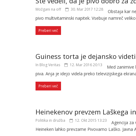
Ste vedeli, da je pivo dobro za z
Možgani na off
30. Mar 2017 12:28
Obstaja kar ne
pivo multivitaminski napitek. Vsebuje namreč veliko
Preberi več
Guiness torta je dejansko videti
In Blog Veritas
12. Mar 2016 20:13
Med zanimive k
piva. Anja je idejo videla preko televizijskega ekrana
Preberi več
Heinekenov prevzem Laškega in
Politika in družba
12. Okt 2015 13:23
Agencija za 
Heineken lahko prevzame Pivovarno Laško. Javna 