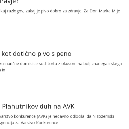
dravje?
kaj razlogov, zakaj je pivo dobro za zdravje. Za Don Marka M je
 kot dotično pivo s peno
ulinarične domislice sodi torta z okusom najbolj znanega irskega
 in
 Plahutnikov duh na AVK
varstvo konkurence (AVK) je nedavno odločila, da Nizozemski
Agencija za Varstvo Konkurence