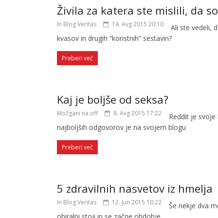
Živila za katera ste mislili, da 
In Blog Veritas
14. Avg 2015 20:10
Ali ste vedeli, 
kvasov in drugih “koristnih” sestavin?
Preberi več
Kaj je boljše od seksa?
Možgani na off
8. Avg 2015 17:22
Reddit je svoje
najboljših odgovorov je na svojem blogu
Preberi več
5 zdravilnih nasvetov iz hmelja
In Blog Veritas
12. Jun 2015 10:22
Še nekje dva me
obiralni stoji in se začne obdobje