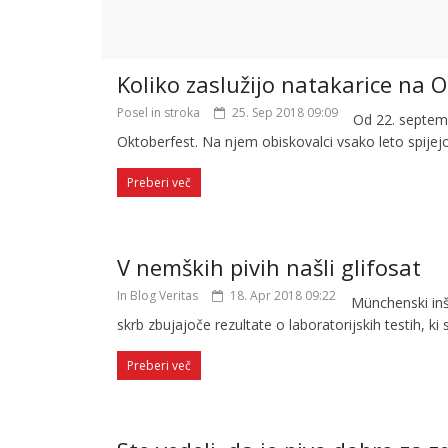
Koliko zaslužijo natakarice na 
Posel in stroka
25. Sep 2018 09:09
Od 22. septem
Oktoberfest. Na njem obiskovalci vsako leto spijej
Preberi več
V nemških pivih našli glifosat
In Blog Veritas
18. Apr 2018 09:22
Münchenski inš
skrb zbujajoče rezultate o laboratorijskih testih, ki s
Preberi več