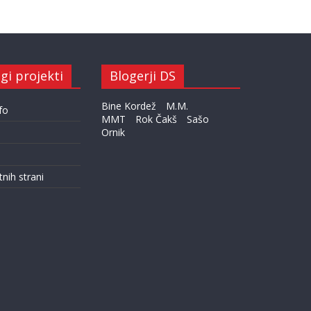
gi projekti
Blogerji DS
Bine Kordež
M.M.
fo
MMT
Rok Čakš
Sašo
Ornik
tnih strani