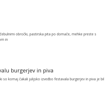
 čebulnimi obročki, pastirska pita po domače, mehke preste s
om in
valu burgerjev in piva
ki so komaj čakali julijsko izvedbo festavala burgerjev in piva je bil