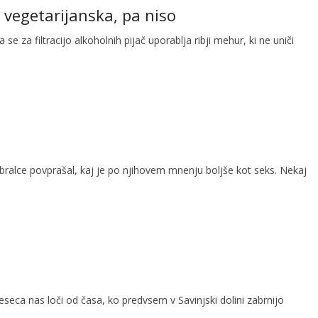
so vegetarijanska, pa niso
da se za filtracijo alkoholnih pijač uporablja ribji mehur, ki ne uniči
 bralce povprašal, kaj je po njihovem mnenju boljše kot seks. Nekaj
seca nas loči od časa, ko predvsem v Savinjski dolini zabrnijo