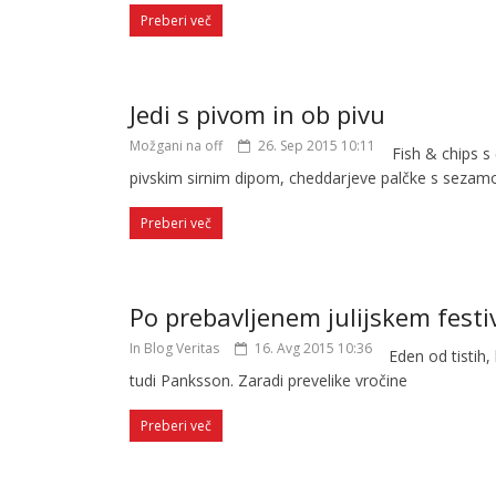
Preberi več
Jedi s pivom in ob pivu
Možgani na off
26. Sep 2015 10:11
Fish & chips s
pivskim sirnim dipom, cheddarjeve palčke s sezam
Preberi več
Po prebavljenem julijskem festi
In Blog Veritas
16. Avg 2015 10:36
Eden od tistih, 
tudi Panksson. Zaradi prevelike vročine
Preberi več