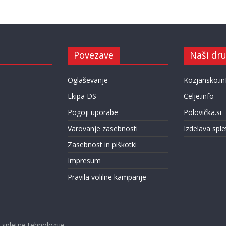
Povezave
Naši dru
Oglaševanje
Kozjansko.in
Ekipa DS
Celje.info
Pogoji uporabe
Polovička.si
Varovanje zasebnosti
Izdelava sple
Zasebnost in piškotki
Impresum
Pravila volilne kampanje
pletne tehnologije.