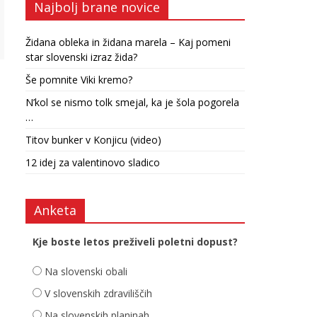
Najbolj brane novice
Židana obleka in židana marela – Kaj pomeni
star slovenski izraz žida?
Še pomnite Viki kremo?
N’kol se nismo tolk smejal, ka je šola pogorela
…
Titov bunker v Konjicu (video)
12 idej za valentinovo sladico
Anketa
Kje boste letos preživeli poletni dopust?
Na slovenski obali
V slovenskih zdraviliščih
Na slovenskih planinah