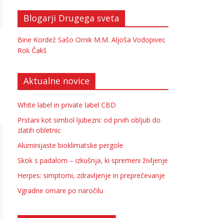
Blogarji Drugega sveta
Bine Kordež
Sašo Ornik
M.M.
Aljoša Vodopivec
Rok Čakš
Aktualne novice
White label in private label CBD
Prstani kot simbol ljubezni: od prvih obljub do
zlatih obletnic
Aluminijaste bioklimatske pergole
Skok s padalom – izkušnja, ki spremeni življenje
Herpes: simptomi, zdravljenje in preprečevanje
Vgradne omare po naročilu