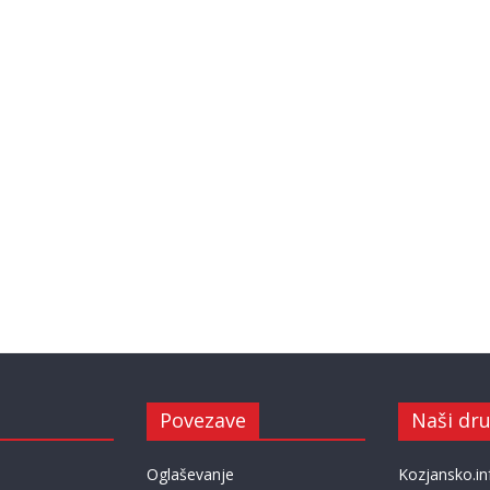
Povezave
Naši dru
Oglaševanje
Kozjansko.in