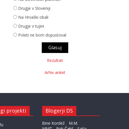
Drugje v Sloveniji
Na Hrvaški obali
Drugje v tujini
Poleti ne bom dopustoval
Rezultati
Arhiv anket
gi projekti
Blogerji DS
Bine Kordež
M.M.
fo
MMT
Rok Čakš
Sašo