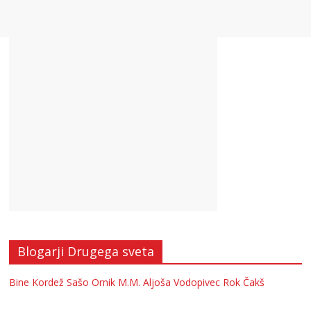
Blogarji Drugega sveta
Bine Kordež
Sašo Ornik
M.M.
Aljoša Vodopivec
Rok Čakš