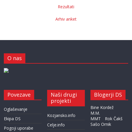
Rezultati
Arhiv anket
O nas
Povezave
Naši drugi
Blogerji DS
projekti
Bine Kordež
Oglaševanje
M.M.
Kozjansko.info
Ekipa DS
MMT
Rok Čakš
Sašo Ornik
Celje.info
Pogoji uporabe