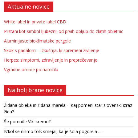
Aktualne novice
White label in private label CBD
Prstani kot simbol ljubezni: od prvih obljub do zlatih obletnic
Aluminijaste bioklimatske pergole
Skok s padalom – izkušnja, ki spremeni življenje
Herpes: simptomi, zdravljenje in preprečevanje
Vgradne omare po naročilu
Najbolj brane novice
Židana obleka in židana marela – Kaj pomeni star slovenski izraz
žida?
Še pomnite Viki kremo?
N’kol se nismo tolk smejal, ka je šola pogorela …