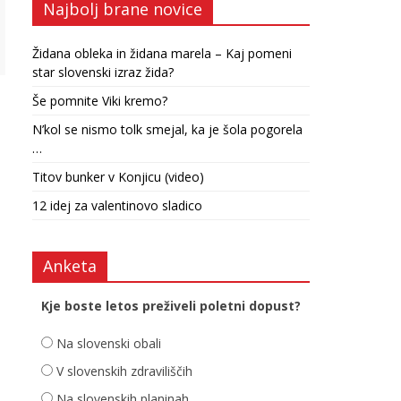
Najbolj brane novice
Židana obleka in židana marela – Kaj pomeni
star slovenski izraz žida?
Še pomnite Viki kremo?
N’kol se nismo tolk smejal, ka je šola pogorela
…
Titov bunker v Konjicu (video)
12 idej za valentinovo sladico
Anketa
Kje boste letos preživeli poletni dopust?
Na slovenski obali
V slovenskih zdraviliščih
Na slovenskih planinah