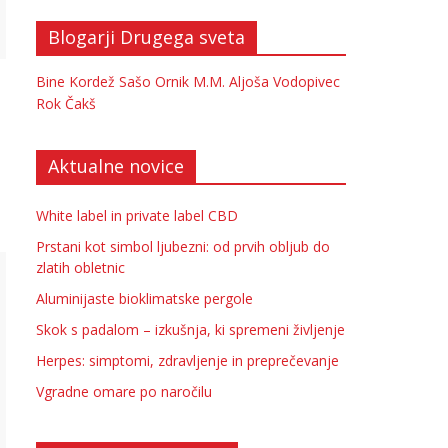
Blogarji Drugega sveta
Bine Kordež
Sašo Ornik
M.M.
Aljoša Vodopivec
Rok Čakš
Aktualne novice
White label in private label CBD
Prstani kot simbol ljubezni: od prvih obljub do
zlatih obletnic
Aluminijaste bioklimatske pergole
Skok s padalom – izkušnja, ki spremeni življenje
Herpes: simptomi, zdravljenje in preprečevanje
Vgradne omare po naročilu