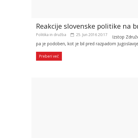
Reakcije slovenske politike na b
Politika in družba
25. Jun 2016 20:17
Izstop Združ
pa je podoben, kot je bil pred razpadom Jugoslavije
Preberi več