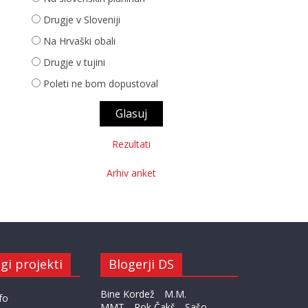
Drugje v Sloveniji
Na Hrvaški obali
Drugje v tujini
Poleti ne bom dopustoval
Rezultati
Arhiv anket
gi projekti
Blogerji DS
Bine Kordež
M.M.
fo
MMT
Rok Čakš
Sašo