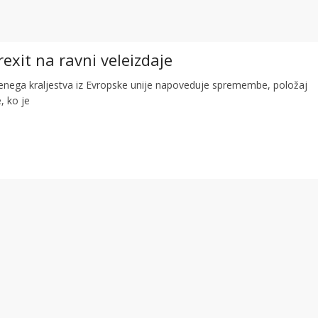
rexit na ravni veleizdaje
enega kraljestva iz Evropske unije napoveduje spremembe, položaj
, ko je