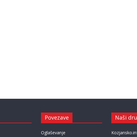
Povezave
Naši dru
Oglaševanje
Kozjansko.in