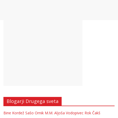
Blogarji Drugega sveta
Bine Kordež
Sašo Ornik
M.M.
Aljoša Vodopivec
Rok Čakš