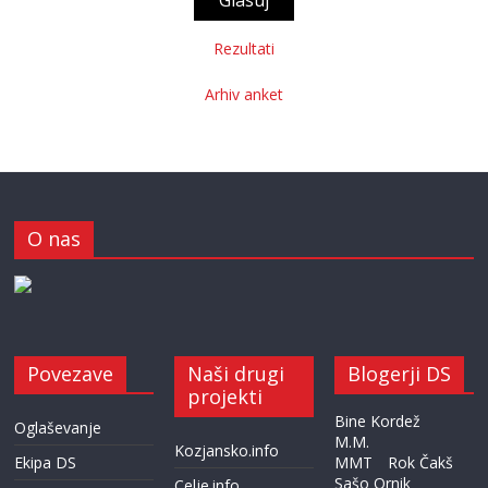
Rezultati
Arhiv anket
O nas
Povezave
Naši drugi
Blogerji DS
projekti
Bine Kordež
Oglaševanje
M.M.
Kozjansko.info
Ekipa DS
MMT
Rok Čakš
Sašo Ornik
Celje.info