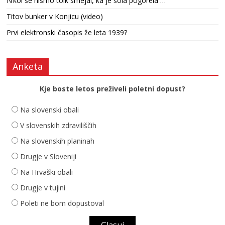
N’kol se nismo tolk smejal, ka je šola pogorela …
Titov bunker v Konjicu (video)
Prvi elektronski časopis že leta 1939?
Anketa
Kje boste letos preživeli poletni dopust?
Na slovenski obali
V slovenskih zdraviliščih
Na slovenskih planinah
Drugje v Sloveniji
Na Hrvaški obali
Drugje v tujini
Poleti ne bom dopustoval