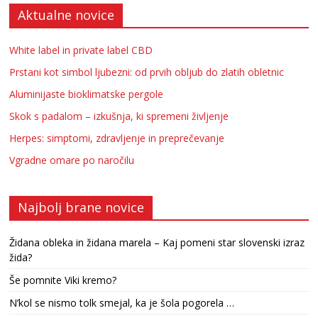
Aktualne novice
White label in private label CBD
Prstani kot simbol ljubezni: od prvih obljub do zlatih obletnic
Aluminijaste bioklimatske pergole
Skok s padalom – izkušnja, ki spremeni življenje
Herpes: simptomi, zdravljenje in preprečevanje
Vgradne omare po naročilu
Najbolj brane novice
Židana obleka in židana marela – Kaj pomeni star slovenski izraz
žida?
Še pomnite Viki kremo?
N’kol se nismo tolk smejal, ka je šola pogorela …