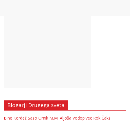
Blogarji Drugega sveta
Bine Kordež
Sašo Ornik
M.M.
Aljoša Vodopivec
Rok Čakš