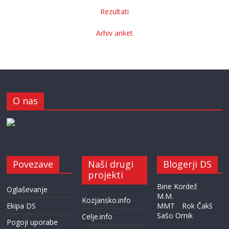
Rezultati
Arhiv anket
O nas
Povezave
Naši drugi
Blogerji DS
projekti
Bine Kordež
Oglaševanje
M.M.
Kozjansko.info
Ekipa DS
MMT
Rok Čakš
Sašo Ornik
Celje.info
Pogoji uporabe