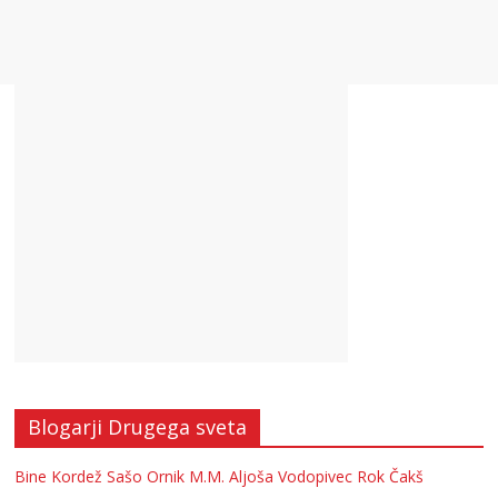
Blogarji Drugega sveta
Bine Kordež
Sašo Ornik
M.M.
Aljoša Vodopivec
Rok Čakš