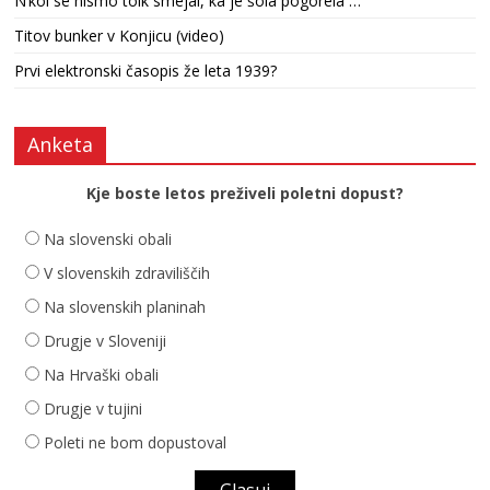
N’kol se nismo tolk smejal, ka je šola pogorela …
Titov bunker v Konjicu (video)
Prvi elektronski časopis že leta 1939?
Anketa
Kje boste letos preživeli poletni dopust?
Na slovenski obali
V slovenskih zdraviliščih
Na slovenskih planinah
Drugje v Sloveniji
Na Hrvaški obali
Drugje v tujini
Poleti ne bom dopustoval