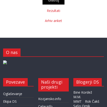
Rezultati
Arhiv anket
O nas
Povezave
Naši drugi
Blogerji DS
projekti
Bine Kordež
Oglaševanje
M.M.
Kozjansko.info
Ekipa DS
MMT
Rok Čakš
Sašo Ornik
Celje.info