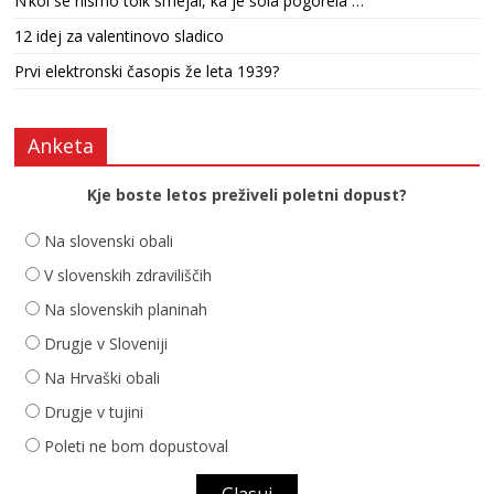
N’kol se nismo tolk smejal, ka je šola pogorela …
12 idej za valentinovo sladico
Prvi elektronski časopis že leta 1939?
Anketa
Kje boste letos preživeli poletni dopust?
Na slovenski obali
V slovenskih zdraviliščih
Na slovenskih planinah
Drugje v Sloveniji
Na Hrvaški obali
Drugje v tujini
Poleti ne bom dopustoval