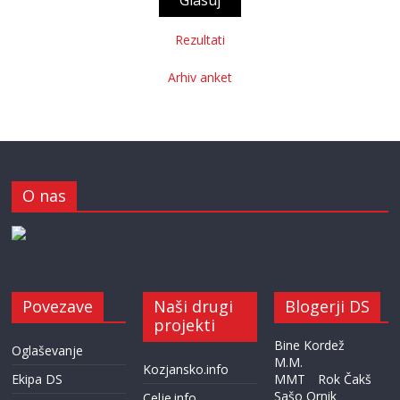
Rezultati
Arhiv anket
O nas
Povezave
Naši drugi
Blogerji DS
projekti
Bine Kordež
Oglaševanje
M.M.
Kozjansko.info
Ekipa DS
MMT
Rok Čakš
Sašo Ornik
Celje.info