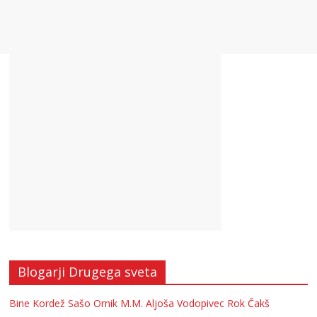
Blogarji Drugega sveta
Bine Kordež
Sašo Ornik
M.M.
Aljoša Vodopivec
Rok Čakš