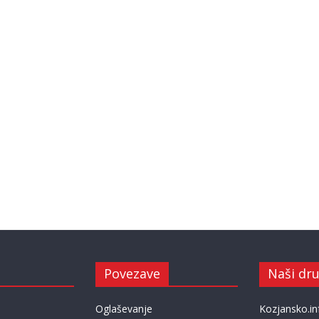
Povezave
Naši dru
Oglaševanje
Kozjansko.in