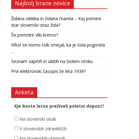
Najbolj brane novice
Židana obleka in židana marela – Kaj pomeni
star slovenski izraz žida?
Še pomnite Viki kremo?
N’kol se nismo tolk smejal, ka je šola pogorela
…
Seznam zaprtih in ubitih na Golem otoku
Prvi elektronski časopis že leta 1939?
Anketa
Kje boste letos preživeli poletni dopust?
Na slovenski obali
V slovenskih zdraviliščih
Na slovenskih planinah