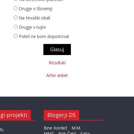
Drugje v Sloveniji
Na Hrvaški obali
Drugje v tujini
Poleti ne bom dopustoval
Rezultati
Arhiv anket
gi projekti
Blogerji DS
Bine Kordež
M.M.
fo
MMT
Rok Čakš
Sašo