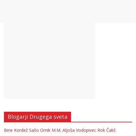
Blogarji Drugega sveta
Bine Kordež
Sašo Ornik
M.M.
Aljoša Vodopivec
Rok Čakš