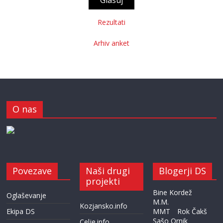
Rezultati
Arhiv anket
O nas
Povezave
Naši drugi
Blogerji DS
projekti
Bine Kordež
Oglaševanje
M.M.
Kozjansko.info
Ekipa DS
MMT
Rok Čakš
Sašo Ornik
Celje.info