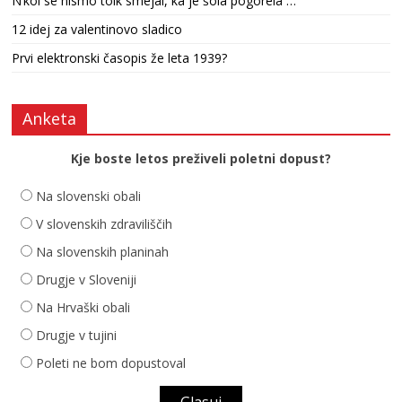
N’kol se nismo tolk smejal, ka je šola pogorela …
12 idej za valentinovo sladico
Prvi elektronski časopis že leta 1939?
Anketa
Kje boste letos preživeli poletni dopust?
Na slovenski obali
V slovenskih zdraviliščih
Na slovenskih planinah
Drugje v Sloveniji
Na Hrvaški obali
Drugje v tujini
Poleti ne bom dopustoval