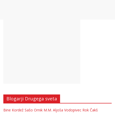
Blogarji Drugega sveta
Bine Kordež
Sašo Ornik
M.M.
Aljoša Vodopivec
Rok Čakš