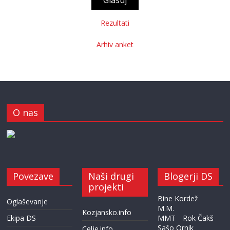
Rezultati
Arhiv anket
O nas
Povezave
Naši drugi
Blogerji DS
projekti
Bine Kordež
Oglaševanje
M.M.
Kozjansko.info
Ekipa DS
MMT
Rok Čakš
Sašo Ornik
Celje.info